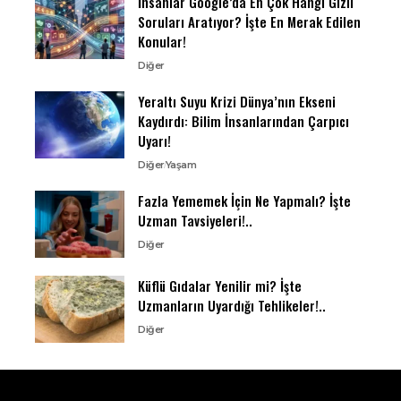
İnsanlar Google’da En Çok Hangi Gizli
Soruları Aratıyor? İşte En Merak Edilen
Konular!
Diğer
Yeraltı Suyu Krizi Dünya’nın Ekseni
Kaydırdı: Bilim İnsanlarından Çarpıcı
Uyarı!
Diğer
Yaşam
Fazla Yememek İçin Ne Yapmalı? İşte
Uzman Tavsiyeleri!..
Diğer
Küflü Gıdalar Yenilir mi? İşte
Uzmanların Uyardığı Tehlikeler!..
Diğer