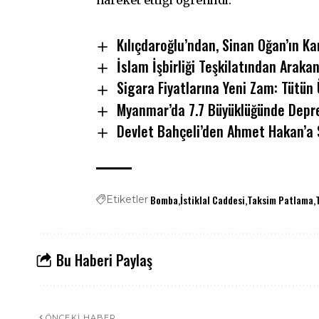
hareket ettiği öğrenildi.
Kılıçdaroğlu’ndan, Sinan Oğan’ın Ka
İslam İşbirliği Teşkilatından Arakan
Sigara Fiyatlarına Yeni Zam: Tütün 
Myanmar’da 7.7 Büyüklüğünde Depr
Devlet Bahçeli’den Ahmet Hakan’a 
Bomba
İstiklal Caddesi
Taksim Patlama
Etiketler
Bu Haberi Paylaş
ÖNCEKI HABER