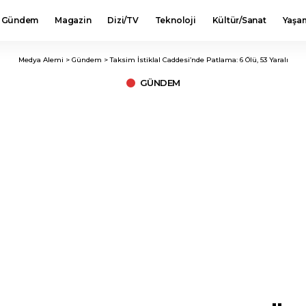
Gündem
Magazin
Dizi/TV
Teknoloji
Kültür/Sanat
Yaşa
Medya Alemi
>
Gündem
>
Taksim İstiklal Caddesi’nde Patlama: 6 Ölü, 53 Yaralı
GÜNDEM