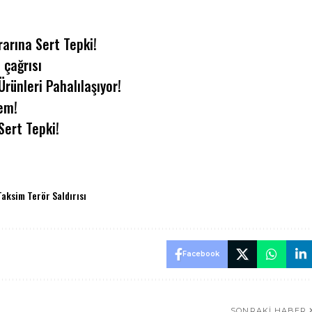
rarına Sert Tepki!
 çağrısı
Ürünleri Pahalılaşıyor!
em!
Sert Tepki!
Taksim Terör Saldırısı
Facebook
SONRAKI HABER