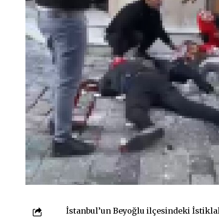
İstanbul’un Beyoğlu ilçesindeki İstikla