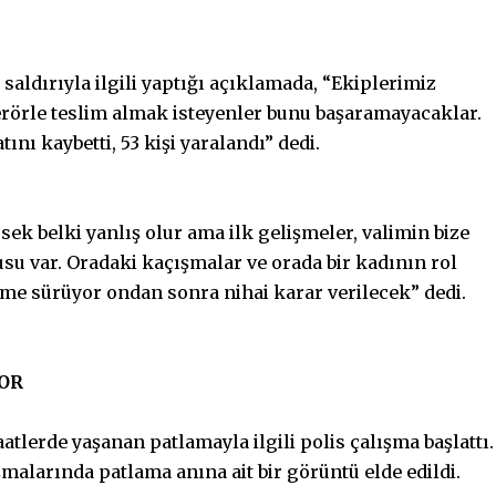
ldırıyla ilgili yaptığı açıklamada, “Ekiplerimiz
erörle teslim almak isteyenler bunu başaramayacaklar.
ını kaybetti, 53 kişi yaralandı” dedi.
ek belki yanlış olur ama ilk gelişmeler, valimin bize
kusu var. Oradaki kaçışmalar ve orada bir kadının rol
leme sürüyor ondan sonra nihai karar verilecek” dedi.
YOR
atlerde yaşanan patlamayla ilgili polis çalışma başlattı.
alarında patlama anına ait bir görüntü elde edildi.