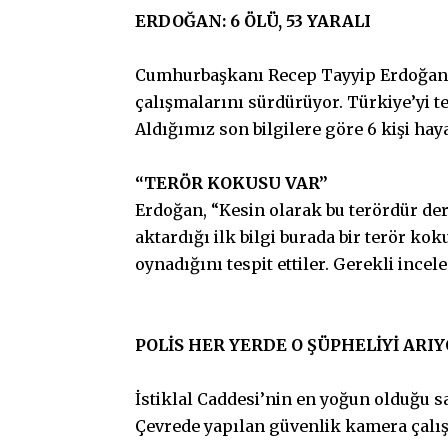
ERDOĞAN: 6 ÖLÜ, 53 YARALI
Cumhurbaşkanı Recep Tayyip Erdoğan sa
çalışmalarını sürdürüyor. Türkiye’yi t
Aldığımız son bilgilere göre 6 kişi hayat
“TERÖR KOKUSU VAR”
Erdoğan, “Kesin olarak bu terördür ders
aktardığı ilk bilgi burada bir terör ko
oynadığını tespit ettiler. Gerekli ince
POLİS HER YERDE O ŞÜPHELİYİ ARI
İstiklal Caddesi’nin en yoğun olduğu sa
Çevrede yapılan güvenlik kamera çalışm