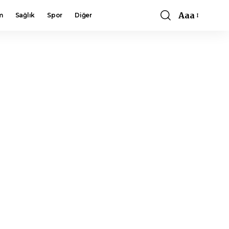
Aaa
m
Sağlık
Spor
Diğer
Font
Resizer