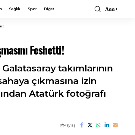
Aaa
m
Sağlık
Spor
Diğer
Font
Resizer
ti!
masını Feshetti!
 Galatasaray takımlarının
sahaya çıkmasına izin
ndan Atatürk fotoğrafı
Paylaş