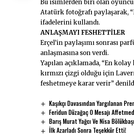
Bu isimlerden biri olan oyunc
Atatürk fotoğrafı paylaşarak, 
ifadelerini kullandı.
ANLAŞMAYI FESHETTİLER
Erçel’in paylaşımı sonrası pa
anlaşmasına son verdi.
Yapılan açıklamada, “En kolay k
kırmızı çizgi olduğu için Laver
feshetmeye karar verir” denild
Kaşıkçı Davasından Yargılanan Pren
Feridun Düzağaç O Mesajı Affetmed
Barış Murat Yağcı Ve Nisa Bölükbaşı 
İlk Azarladı Sonra Teşekkür Etti!