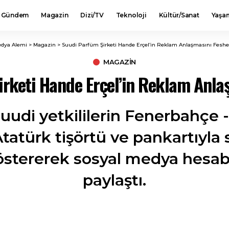
Gündem
Magazin
Dizi/TV
Teknoloji
Kültür/Sanat
Yaşa
dya Alemi
>
Magazin
>
Suudi Parfüm Şirketi Hande Erçel’in Reklam Anlaşmasını Feshet
MAGAZIN
rketi Hande Erçel’in Reklam Anlaş
udi yetkililerin Fenerbahçe -
atürk tişörtü ve pankartıyla 
stererek sosyal medya hesabı
paylaştı.