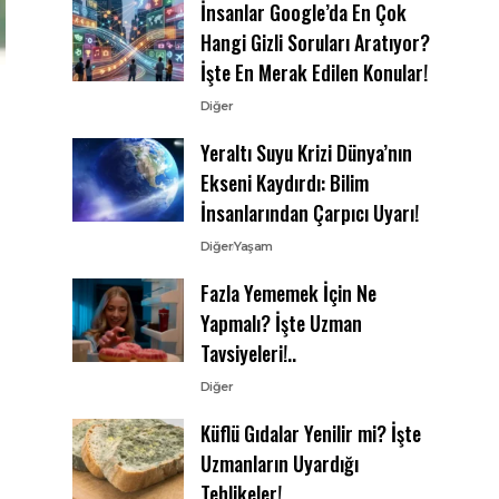
İnsanlar Google’da En Çok
Hangi Gizli Soruları Aratıyor?
İşte En Merak Edilen Konular!
Diğer
Yeraltı Suyu Krizi Dünya’nın
Ekseni Kaydırdı: Bilim
İnsanlarından Çarpıcı Uyarı!
Diğer
Yaşam
Fazla Yememek İçin Ne
Yapmalı? İşte Uzman
Tavsiyeleri!..
Diğer
Küflü Gıdalar Yenilir mi? İşte
Uzmanların Uyardığı
Tehlikeler!..