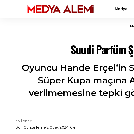
Medya
Me
Suudi Parfüm Şi
Oyuncu Hande Erçel’in Su
Süper Kupa maçına At
verilmemesine tepki gö
3 yıl önce
Son Güncelleme 2 Ocak 2024 16:41