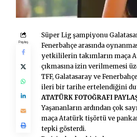
Süper Lig şampiyonu Galatasa
Paylaş
Fenerbahçe arasında oynanması
yetkililerin takımların maça A
çıkmasına izin verilmemesi üzer
TFF, Galatasaray ve Fenerbahç
ileri bir tarihe ertelendiğini d
ATATÜRK FOTOĞRAFI PAYLA
Yaşananların ardından çok sayı
maça Atatürk tişörtü ve panka
tepki gösterdi.