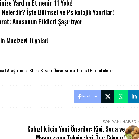
inize Yardım Etmenin 11 Yolu!
Nelerdir? İşte Bilimsel ve Psikolojik Yanıtlar!
at: Anasonun Etkileri Şaşırtıyor!
in Mucizevi Tüyolar!
mat Araştırması
Stres
Sussex Üniversitesi
Termal Görüntüleme
Facebook
SONRAKI HABER
Kabızlık İçin Yeni Öneriler: Kivi, Soda ve
Magnezyum Takviyeleri Öne Çıkıyor!