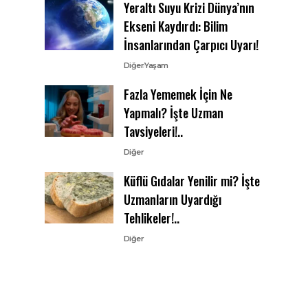
Yeraltı Suyu Krizi Dünya’nın
Ekseni Kaydırdı: Bilim
İnsanlarından Çarpıcı Uyarı!
Diğer
Yaşam
Fazla Yememek İçin Ne
Yapmalı? İşte Uzman
Tavsiyeleri!..
Diğer
Küflü Gıdalar Yenilir mi? İşte
Uzmanların Uyardığı
Tehlikeler!..
Diğer