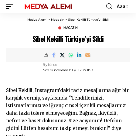
Aaa
Font
Resizer
Medya Alemi
>
Magazin
>
Sibel Kekilli Türkiye’yi Sildi
MAGAZIN
Sibel Kekilli Türkiye’yi Sildi
9 yıl önce
Son Güncelleme 13 Eylül 2017 11:53
Sibel Kekilli, Instagram’daki taciz mesajlarına ağır bir
karşılık vermiş, sayfasında “Tehditlerinizi,
istismarlarınızı ve iğrenç cinsel içerikli mesajlarınızı
daha fazla tolere etmeyeceğim. Bağnaz, ikiyüzlü,
nefret ve haset dolusunuz. Size acıyorum! Defolun
gidin! Lütfen hesabımı takip etmeyi bırakın!” diye
yazmıştı.