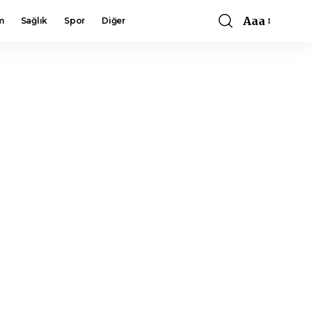
Aaa
m
Sağlık
Spor
Diğer
Font
Resizer