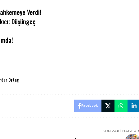
Mahkemeye Verdi!
kıcı: Düşüngeç
kımda!
rdar Ortaç
Facebook
SONRAKI HABER