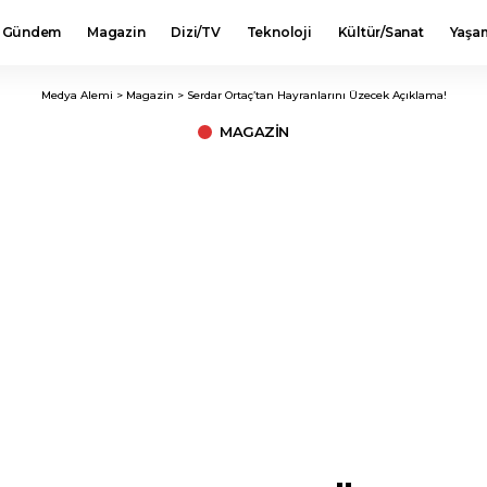
Gündem
Magazin
Dizi/TV
Teknoloji
Kültür/Sanat
Yaşa
Medya Alemi
>
Magazin
>
Serdar Ortaç’tan Hayranlarını Üzecek Açıklama!
MAGAZIN