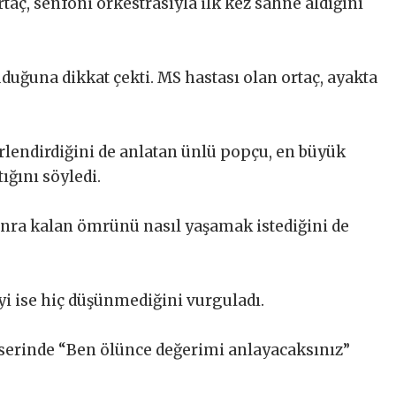
taç, senfoni orkestrasıyla ilk kez sahne aldığını
duğuna dikkat çekti. MS hastası olan ortaç, ayakta
erlendirdiğini de anlatan ünlü popçu, en büyük
ığını söyledi.
onra kalan ömrünü nasıl yaşamak istediğini de
yi ise hiç düşünmediğini vurguladı.
nserinde “Ben ölünce değerimi anlayacaksınız”