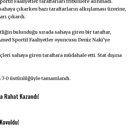
rtif Faaliyetler taraftarları tribünlere alınmadı.
ahaya çıkarken bazı taraftarların alkışlaması üzerine,
arı çıkardı.
liğin bulunduğu sırada sahaya giren bir taraftar,
med Sportif Faaliyetler oyuncusu Deniz Naki’ye
çleri sahaya giren taraftara müdahale etti. Stat dışına
in 7-0 üstünlüğüyle tamamlandı.
a Rahat Kazandı!
 Kovuldu!