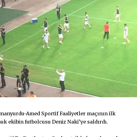
dmanyurdu-Amed Sportif Faaliyetler maçının ilk
nuk ekibin futbolcusu Deniz Naki’ye saldırdı.