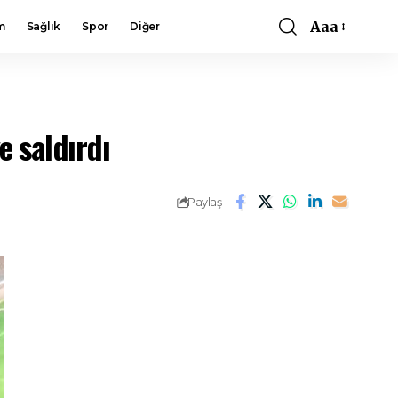
Aaa
m
Sağlık
Spor
Diğer
Font
Resizer
e saldırdı
Paylaş