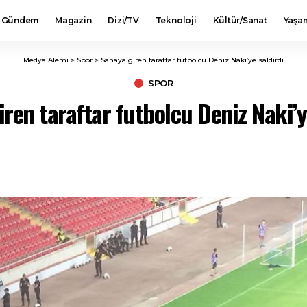
Gündem
Magazin
Dizi/TV
Teknoloji
Kültür/Sanat
Yaşa
Medya Alemi
>
Spor
>
Sahaya giren taraftar futbolcu Deniz Naki’ye saldırdı
SPOR
ren taraftar futbolcu Deniz Naki’y