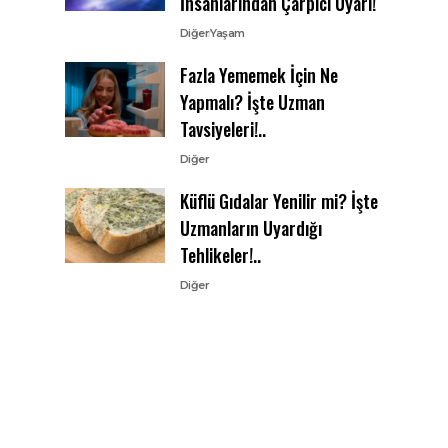
İnsanlarından Çarpıcı Uyarı!
Diğer
Yaşam
Fazla Yememek İçin Ne
Yapmalı? İşte Uzman
Tavsiyeleri!..
Diğer
Küflü Gıdalar Yenilir mi? İşte
Uzmanların Uyardığı
Tehlikeler!..
Diğer