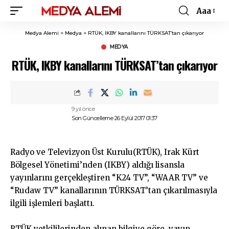
Aaa
Font
Resizer
Medya Alemi
>
Medya
>
RTÜK, IKBY kanallarını TÜRKSAT’tan çıkarıyor
MEDYA
RTÜK, IKBY kanallarını TÜRKSAT’tan çıkarıyor
9 yıl önce
Son Güncelleme 26 Eylül 2017 01:37
Radyo ve Televizyon Üst Kurulu(RTÜK), Irak Kürt
Bölgesel Yönetimi’nden (IKBY) aldığı lisansla
yayınlarını gerçekleştiren “K24 TV”, “WAAR TV” ve
“Rudaw TV” kanallarının TÜRKSAT’tan çıkarılmasıyla
ilgili işlemleri başlattı.
RTÜK yetkililerinden alınan bilgiye göre, yayın