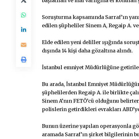
başlatılan ve mal varlığına el konulan 
Soruşturma kapsamında Sarraf’ın yanın
edilen şüpheliler Sinem A, Regaip A. v
Elde edilen yeni deliller ışığında sor
dışında 14 kişi daha gözaltına alındı.
İstanbul emniyet Müdürlüğüne getirilen
Bu arada, İstanbul Emniyet Müdürlüğün
şüphelilerden Regaip A. ile birlikte çal
Sinem A’nın FETÖ’cü olduğunu belirter
polislerin getirdikleri evrakları ABD’
Bunun üzerine yapılan operasyonla göz
aramada Sarraf’ın şirket bilgilerinin bul