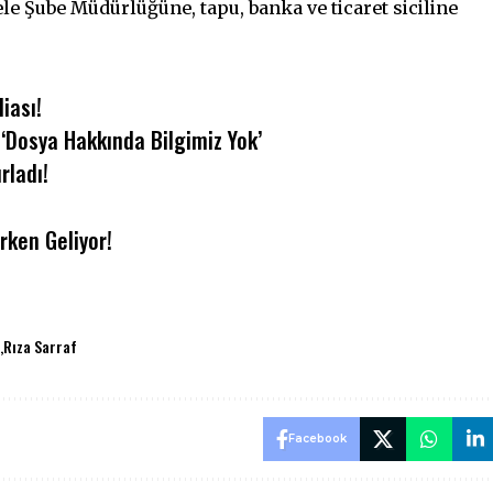
le Şube Müdürlüğüne, tapu, banka ve ticaret siciline
iası!
‘Dosya Hakkında Bilgimiz Yok’
rladı!
rken Geliyor!
ı
Rıza Sarraf
Facebook