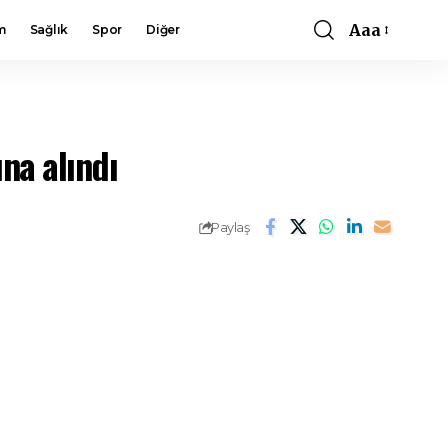
Aaa
m
Sağlık
Spor
Diğer
Font
Resizer
na alındı
Paylaş