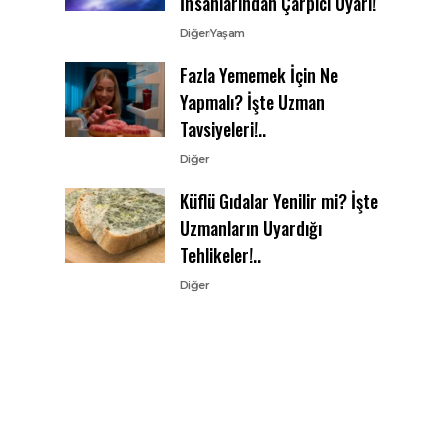
İnsanlarından Çarpıcı Uyarı!
Diğer
Yaşam
Fazla Yememek İçin Ne
Yapmalı? İşte Uzman
Tavsiyeleri!..
Diğer
Küflü Gıdalar Yenilir mi? İşte
Uzmanların Uyardığı
Tehlikeler!..
Diğer