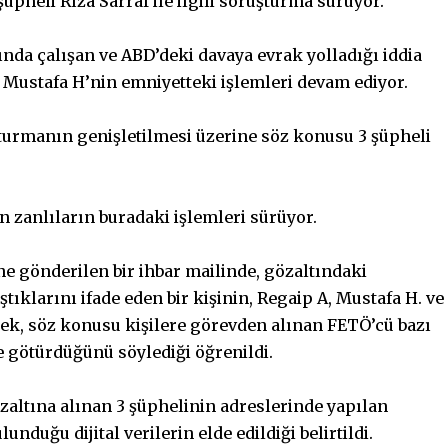
şüpheli Rıza Sarraf ile ilgili soruşturma sürüyor.
da çalışan ve ABD’deki davaya evrak yolladığı iddia
e Mustafa H’nin emniyetteki işlemleri devam ediyor.
uşturmanın genişletilmesi üzerine söz konusu 3 şüpheli
 zanlıların buradaki işlemleri sürüyor.
e gönderilen bir ihbar mailinde, gözaltındaki
ıştıklarını ifade eden bir kişinin, Regaip A, Mustafa H. ve
ek, söz konusu kişilere görevden alınan FETÖ’cü bazı
ye götürdüğünü söylediği öğrenildi.
altına alınan 3 şüphelinin adreslerinde yapılan
unduğu dijital verilerin elde edildiği belirtildi.