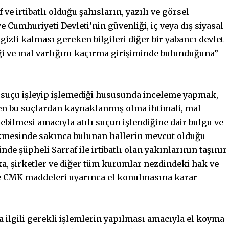
e irtibatlı olduğu şahısların, yazılı ve görsel
e Cumhuriyeti Devleti’nin güvenliği, iç veya dış siyasal
e gizli kalması gereken bilgileri diğer bir yabancı devlet
ği ve mal varlığını kaçırma girişiminde bulunduğuna”
lı suçu işleyip işlemediği hususunda inceleme yapmak,
nen bu suçlardan kaynaklanmış olma ihtimali, mal
ebilmesi amacıyla atılı suçun işlendiğine dair bulgu ve
kmesinde sakınca bulunan hallerin mevcut olduğu
de şüpheli Sarraf ile irtibatlı olan yakınlarının taşınır
ka, şirketler ve diğer tüm kurumlar nezdindeki hak ve
ve CMK maddeleri uyarınca el konulmasına karar
 ilgili gerekli işlemlerin yapılması amacıyla el koyma