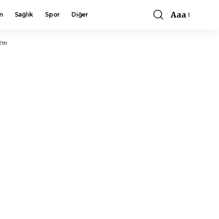
Aaa
m
Sağlık
Spor
Diğer
Font
Resizer
tti