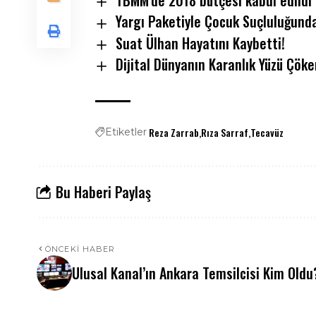
TBMM’de 2018 bütçesi kabul edildi
Yargı Paketiyle Çocuk Suçluluğunda
Suat Ülhan Hayatını Kaybetti!
Dijital Dünyanın Karanlık Yüzü Çöker
Reza Zarrab
Rıza Sarraf
Tecavüz
Etiketler
Bu Haberi Paylaş
ÖNCEKI HABER
Ulusal Kanal’ın Ankara Temsilcisi Kim Oldu