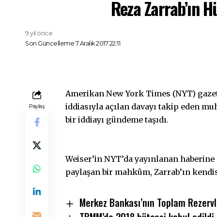
Reza Zarrab’ın 
9 yıl önce
Son Güncelleme 7 Aralık 2017 22:11
Amerikan New York Times (NYT) gazete
iddiasıyla açılan davayı takip eden muh
Paylaş
bir iddiayı gündeme taşıdı.
Weiser’in NYT’da yayınlanan haberine 
paylaşan bir mahkûm, Zarrab’ın kendisi
Merkez Bankası’nın Toplam Rezervle