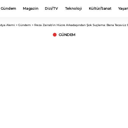
Gündem
Magazin
Dizi/TV
Teknoloji
Kültür/Sanat
Yaşa
dya Alemi
>
Gündem
>
Reza Zarrab’ın Hücre Arkadaşından Şok Suçlama: Bana Tecavüz E
GÜNDEM