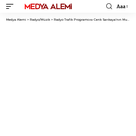
Aaa
Font
Resizer
Medya Alemi
>
Radyo/Müzik
>
Radyo Trafik Programcısı Cenk Sarıkaya’nın Mutlu Günü