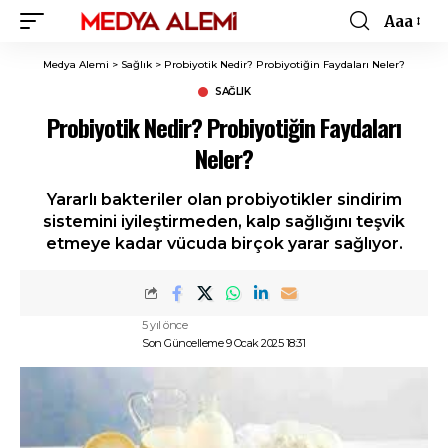
Aaa
Font
Resizer
Medya Alemi
>
Sağlık
>
Probiyotik Nedir? Probiyotiğin Faydaları Neler?
SAĞLIK
Probiyotik Nedir? Probiyotiğin Faydaları
Neler?
Yararlı bakteriler olan probiyotikler sindirim
sistemini iyileştirmeden, kalp sağlığını teşvik
etmeye kadar vücuda birçok yarar sağlıyor.
5 yıl önce
Son Güncelleme 9 Ocak 2025 18:31