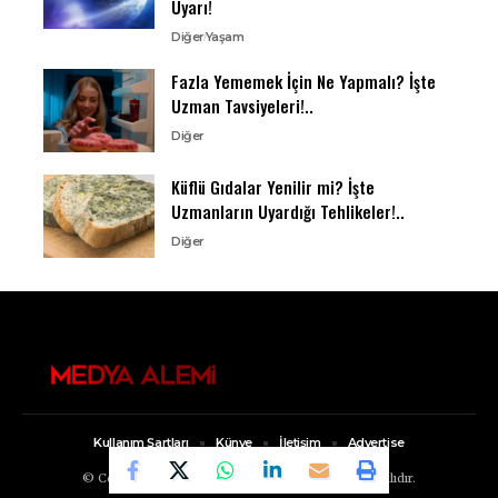
Uyarı!
Diğer
Yaşam
Fazla Yememek İçin Ne Yapmalı? İşte
Uzman Tavsiyeleri!..
Diğer
Küflü Gıdalar Yenilir mi? İşte
Uzmanların Uyardığı Tehlikeler!..
Diğer
Kullanım Şartları
Künye
İletişim
Advertise
© Copyright 2022, Medya Alemi Tüm Hakları Saklıdır.