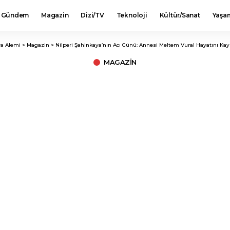
Gündem
Magazin
Dizi/TV
Teknoloji
Kültür/Sanat
Yaşa
a Alemi
>
Magazin
>
Nilperi Şahinkaya’nın Acı Günü: Annesi Meltem Vural Hayatını Kayb
MAGAZIN