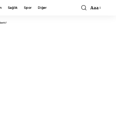
Aaa
m
Sağlık
Spor
Diğer
Font
Resizer
etti!