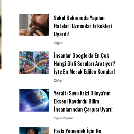
Sakal Bakımında Yapılan
Hatalar! Uzmanlar Erkekleri
Uyardı!
Diğer
İnsanlar Google’da En Çok
Hangi Gizli Soruları Aratıyor?
İşte En Merak Edilen Konular!
Diğer
Yeraltı Suyu Krizi Dünya’nın
Ekseni Kaydırdı: Bilim
İnsanlarından Çarpıcı Uyarı!
Diğer
Yaşam
Fazla Yememek İçin Ne