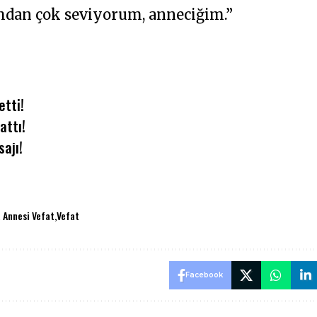
mdan çok seviyorum, anneciğim.”
etti!
attı!
sajı!
a Annesi Vefat
Vefat
Facebook