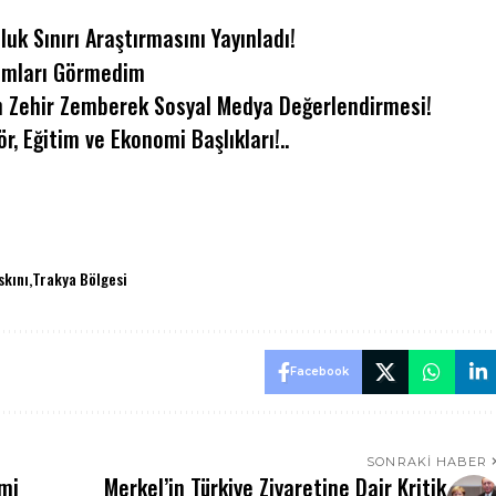
uk Sınırı Araştırmasını Yayınladı!
rumları Görmedim
an Zehir Zemberek Sosyal Medya Değerlendirmesi!
r, Eğitim ve Ekonomi Başlıkları!..
skını
Trakya Bölgesi
Facebook
SONRAKI HABER
emi
Merkel’in Türkiye Ziyaretine Dair Kritik