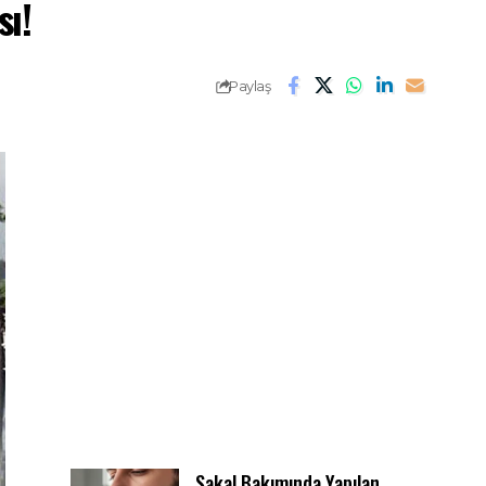
sı!
Paylaş
Sakal Bakımında Yapılan