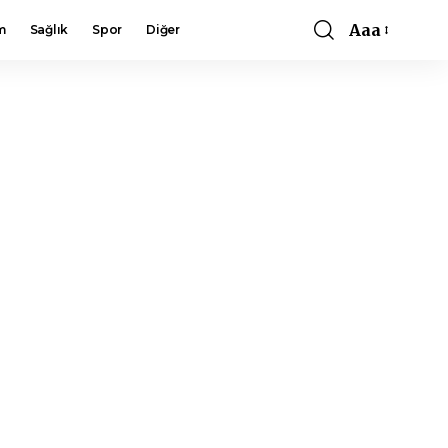
Aaa
m
Sağlık
Spor
Diğer
Font
Resizer