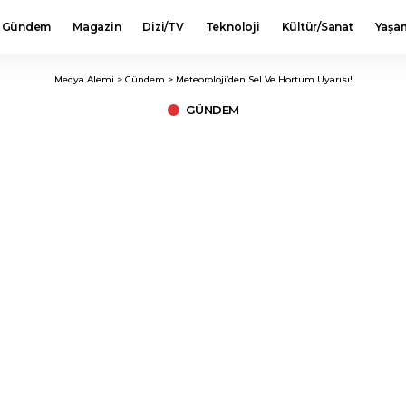
Gündem
Magazin
Dizi/TV
Teknoloji
Kültür/Sanat
Yaşa
Medya Alemi
>
Gündem
>
Meteoroloji’den Sel Ve Hortum Uyarısı!
GÜNDEM