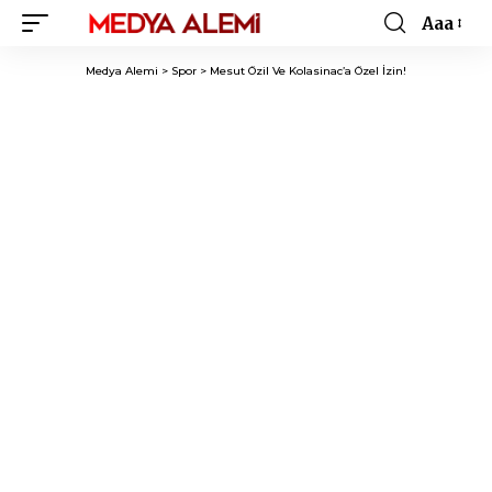
Aaa
Font
Resizer
Medya Alemi
>
Spor
>
Mesut Özil Ve Kolasinac’a Özel İzin!