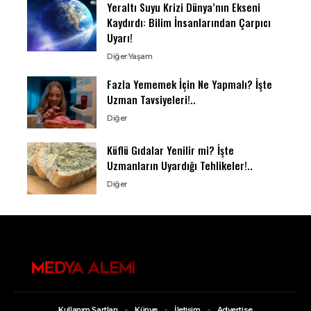
Yeraltı Suyu Krizi Dünya’nın Ekseni
Kaydırdı: Bilim İnsanlarından Çarpıcı
Uyarı!
Diğer
Yaşam
Fazla Yememek İçin Ne Yapmalı? İşte
Uzman Tavsiyeleri!..
Diğer
Küflü Gıdalar Yenilir mi? İşte
Uzmanların Uyardığı Tehlikeler!..
Diğer
Kullanım Şartları
Künye
İletişim
Advertise