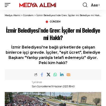
Aaa
Font
Resizer
Medya Alemi
>
Gündem
>
İzmir Belediyesi’nde Grev: İşçiler mi Belediye mi Haklı?
GÜNDEM
İzmir Belediyesi’nde Grev: İşçiler mi Belediye
mi Haklı?
İzmir Belediyesi'ne bağlı şirketlerde çalışan
binlerce işçi grevde. İşçiler, "eşit ücret", Belediye
Başkanı "Yanlışı yanlışla telafi edemeyiz" diyor.
Peki kim haklı?
1 yıl önce
Son Güncelleme 9 Haziran 2025 18:40