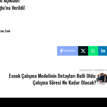
ı Açıkladı!
u’na Verildi!
şım
Zam
Facebook
SONRAKI HABER
Esnek Çalışma Modelinin Detayları Belli Oldu:
Çalışma Süresi Ne Kadar Olacak?