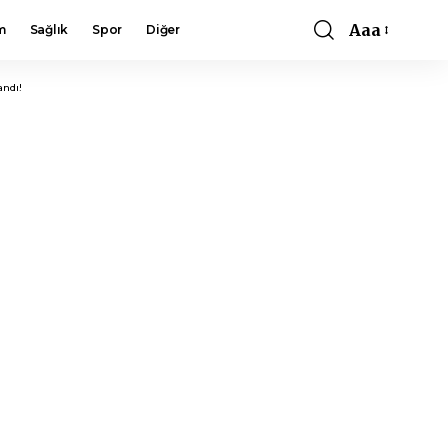
Aaa
m
Sağlık
Spor
Diğer
Font
Resizer
andı!