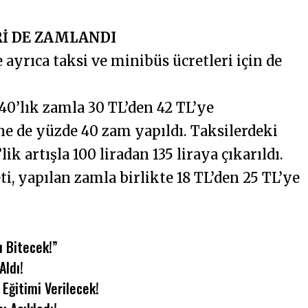
Rİ DE ZAMLANDI
ayrıca taksi ve minibüs ücretleri için de
40’lık zamla 30 TL’den 42 TL’ye
ine de yüzde 40 zam yapıldı. Taksilerdeki
ik artışla 100 liradan 135 liraya çıkarıldı.
i, yapılan zamla birlikte 18 TL’den 25 TL’ye
ı Bitecek!”
Aldı!
Eğitimi Verilecek!