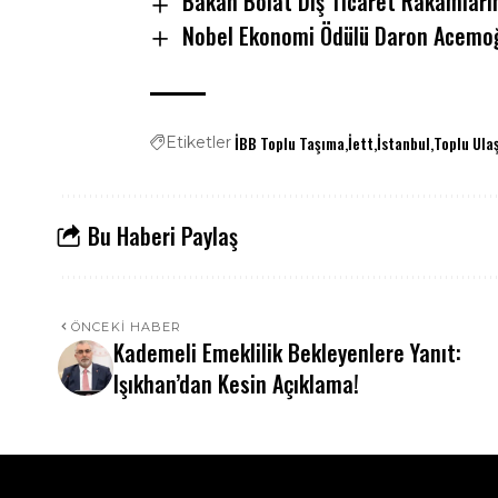
Bakan Bolat Dış Ticaret Rakamların
Nobel Ekonomi Ödülü Daron Acemoğl
İBB Toplu Taşıma
İett
İstanbul
Toplu Ula
Etiketler
Bu Haberi Paylaş
ÖNCEKI HABER
Kademeli Emeklilik Bekleyenlere Yanıt:
Işıkhan’dan Kesin Açıklama!