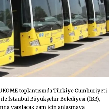
n UKOME toplantısında Türkiye Cumhuriyeti
ile İstanbul Büyükşehir Belediyesi (İBB),
arına yapılacak zam için anlaşmaya