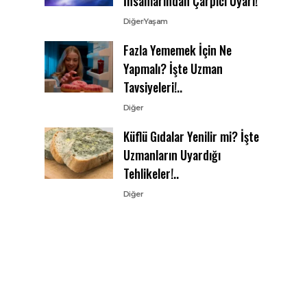
İnsanlarından Çarpıcı Uyarı!
Diğer
Yaşam
Fazla Yememek İçin Ne
Yapmalı? İşte Uzman
Tavsiyeleri!..
Diğer
Küflü Gıdalar Yenilir mi? İşte
Uzmanların Uyardığı
Tehlikeler!..
Diğer