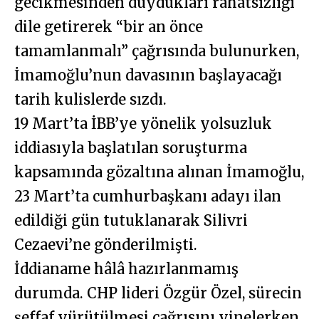
gecikmesinden duydukları rahatsızlığı
dile getirerek “bir an önce
tamamlanmalı” çağrısında bulunurken,
İmamoğlu’nun davasının başlayacağı
tarih kulislerde sızdı.
19 Mart’ta İBB’ye yönelik yolsuzluk
iddiasıyla başlatılan soruşturma
kapsamında gözaltına alınan İmamoğlu,
23 Mart’ta cumhurbaşkanı adayı ilan
edildiği gün tutuklanarak Silivri
Cezaevi’ne gönderilmişti.
İddianame hâlâ hazırlanmamış
durumda. CHP lideri Özgür Özel, sürecin
şeffaf yürütülmesi çağrısını yinelerken,