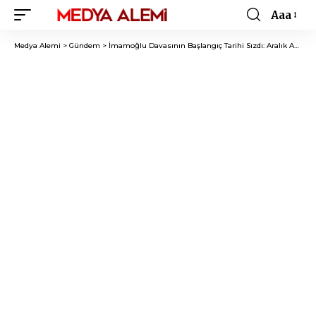
Aaa
Font
Resizer
Medya Alemi
>
Gündem
>
İmamoğlu Davasının Başlangıç Tarihi Sızdı: Aralık Ayı İçin Mahkeme Salonu Rezerve Edildi!