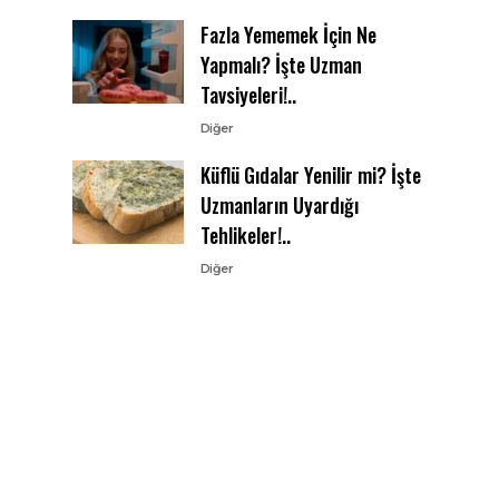
Fazla Yememek İçin Ne
Yapmalı? İşte Uzman
Tavsiyeleri!..
Diğer
Küflü Gıdalar Yenilir mi? İşte
Uzmanların Uyardığı
Tehlikeler!..
Diğer