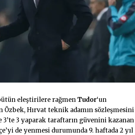
ütün eleştirilere rağmen
Tudor
‘un
n Özbek, Hırvat teknik adamın sözleşmesini
e 3’te 3 yaparak taraftarın güvenini kazanan
çe’yi de yenmesi durumunda 9. haftada 2 yıl