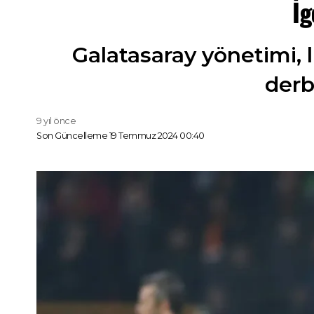
İg
Galatasaray yönetimi, 
derb
9 yıl önce
Son Güncelleme 19 Temmuz 2024 00:40