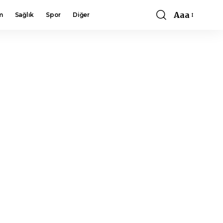
Aaa
m
Sağlık
Spor
Diğer
Font
Resizer