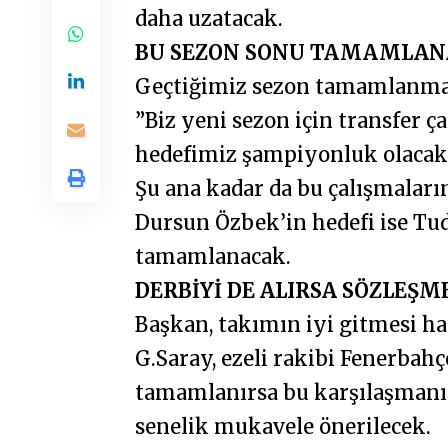
daha uzatacak.
BU SEZON SONU TAMAMLA
Geçtiğimiz sezon tamamlanmad
”Biz yeni sezon için transfer ç
hedefimiz şampiyonluk olacak.
Şu ana kadar da bu çalışmaları
Dursun Özbek’in hedefi ise Tud
tamamlanacak.
DERBİYİ DE ALIRSA SÖZLEŞ
Başkan, takımın iyi gitmesi hali
G.Saray, ezeli rakibi Fenerbahç
tamamlanırsa bu karşılaşmanın
senelik mukavele önerilecek.