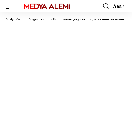
Aaa
Font
Resizer
Medya Alemi
>
Magazin
>
Halk Ozanı korona’ya yakalandı, koronanın türküsünü yaptı