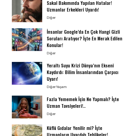
Sakal Bakımında Yapılan Hatalar!
Uzmanlar Erkekleri Uyardı!
Diğer
İnsanlar Google’da En Çok Hangi Gizli
Soruları Aratıyor? İşte En Merak Edilen
Konular!
Diğer
Yeraltı Suyu Krizi Dünya’nın Ekseni
Kaydırdı: Bilim İnsanlarından Çarpıcı
Uyarı!
Diğer
Yaşam
Fazla Yememek İçin Ne Yapmalı? İşte
Uzman Tavsiyeleri!..
Diğer
Küflü Gıdalar Yenilir mi? İşte
Uzmanların Uyardığı Tehlikeler!..