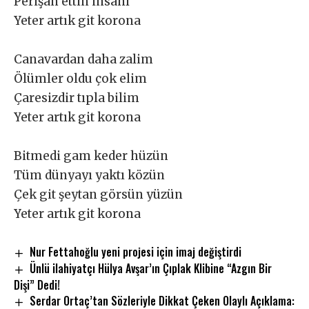
Perişan ettin insanı
Yeter artık git korona
Canavardan daha zalim
Ölümler oldu çok elim
Çaresizdir tıpla bilim
Yeter artık git korona
Bitmedi gam keder hüzün
Tüm dünyayı yaktı közün
Çek git şeytan görsün yüzün
Yeter artık git korona
Nur Fettahoğlu yeni projesi için imaj değiştirdi
Ünlü ilahiyatçı Hülya Avşar’ın Çıplak Klibine “Azgın Bir
Dişi” Dedi!
Serdar Ortaç’tan Sözleriyle Dikkat Çeken Olaylı Açıklama: