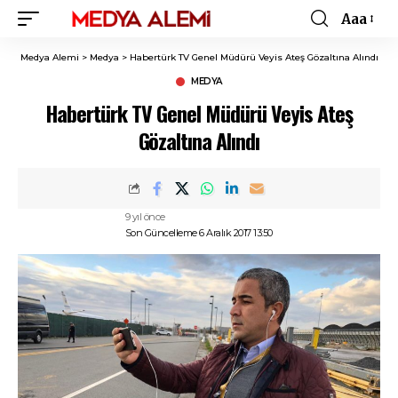
Aaa
Font
Resizer
Medya Alemi
>
Medya
>
Habertürk TV Genel Müdürü Veyis Ateş Gözaltına Alındı
MEDYA
Habertürk TV Genel Müdürü Veyis Ateş
Gözaltına Alındı
9 yıl önce
Son Güncelleme 6 Aralık 2017 13:50