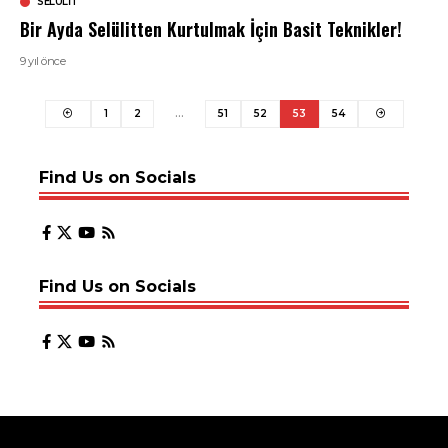
SELÜLIT
Bir Ayda Selülitten Kurtulmak İçin Basit Teknikler!
9 yıl önce
1
2
…
51
52
53
54
Find Us on Socials
Find Us on Socials