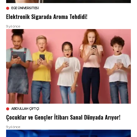
EGE ÜNIVERSITESI
Elektronik Sigarada Aroma Tehdidi!
9 yıl önce
ABDULLAH ÇIFTÇI
Çocuklar ve Gençler İtibarı Sanal Dünyada Arıyor!
9 yıl önce