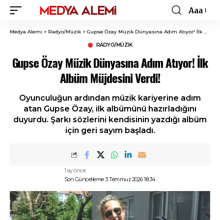
Aaa
Font
Resizer
Medya Alemi
>
Radyo/Müzik
>
Gupse Özay Müzik Dünyasına Adım Atıyor! İlk Albüm Müjdesini Verdi!
RADYO/MÜZIK
Gupse Özay Müzik Dünyasına Adım Atıyor! İlk
Albüm Müjdesini Verdi!
Oyunculuğun ardından müzik kariyerine adım
atan Gupse Özay, ilk albümünü hazırladığını
duyurdu. Şarkı sözlerini kendisinin yazdığı albüm
için geri sayım başladı.
1 ay önce
Son Güncelleme 3 Temmuz 2026 18:34