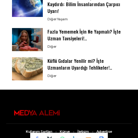
Kaydırdı: Bilim İnsanlarından Çarpıcı
Uyarı!
Diğer
Yaşam
Fazla Yememek İçin Ne Yapmalı? İşte
Uzman Tavsiyeleri!..
Diğer
Küflü Gıdalar Yenilir mi? İşte
Uzmanların Uyardığı Tehlikeler!..
Diğer
Kullanım Şartları
Künye
İletişim
Advertise