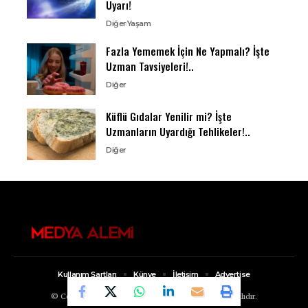
Uyarı!
Diğer
Yaşam
Fazla Yememek İçin Ne Yapmalı? İşte
Uzman Tavsiyeleri!..
Diğer
Küflü Gıdalar Yenilir mi? İşte
Uzmanların Uyardığı Tehlikeler!..
Diğer
Kullanım Şartları
Künye
İletişim
Advertise
© Copyright 2022, Medya Alemi Tüm Hakları Saklıdır.