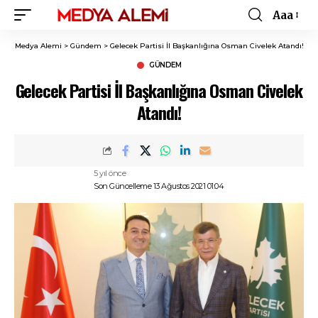
Aaa
Font
Resizer
Medya Alemi
>
Gündem
>
Gelecek Partisi İl Başkanlığına Osman Civelek Atandı!
GÜNDEM
Gelecek Partisi İl Başkanlığına Osman Civelek
Atandı!
5 yıl önce
Son Güncelleme 13 Ağustos 2021 01:04