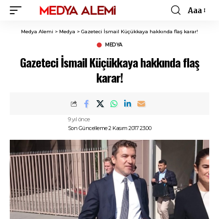
Aaa
Font
Resizer
Medya Alemi
>
Medya
>
Gazeteci İsmail Küçükkaya hakkında flaş karar!
MEDYA
Gazeteci İsmail Küçükkaya hakkında flaş
karar!
9 yıl önce
Son Güncelleme 2 Kasım 2017 23:00