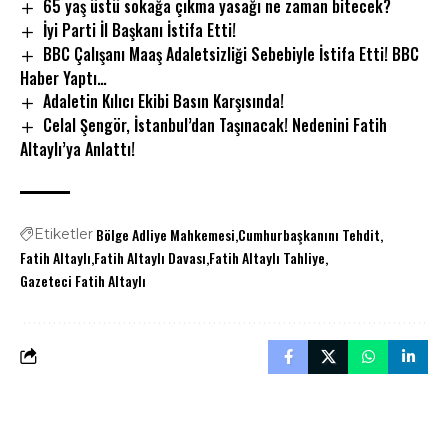
65 yaş üstü sokağa çıkma yasağı ne zaman bitecek?
İyi Parti İl Başkanı İstifa Etti!
BBC Çalışanı Maaş Adaletsizliği Sebebiyle İstifa Etti! BBC
Haber Yaptı…
Adaletin Kılıcı Ekibi Basın Karşısında!
Celal Şengör, İstanbul’dan Taşınacak! Nedenini Fatih
Altaylı’ya Anlattı!
Bölge Adliye Mahkemesi
Cumhurbaşkanını Tehdit
Etiketler
Fatih Altaylı
Fatih Altaylı Davası
Fatih Altaylı Tahliye
Gazeteci Fatih Altaylı