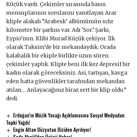
Küçük vardı. Çekimler sırasında basın
mensuplarının sorularını yanıtlayan Arar
kliple alakalı “Arabesk’ albümümün sıfır
kilometre bir şarkısı var. Adı ‘Sor.’ Şarkı,
Eypio’nun. Klibi Murad Küçük çekiyor. İlk
olarak Taksim’de bir mekandaydık. Orada
kalabalık bir ekiple birlikte uzun süren
çekimler yaptık. Klipte beni ilk kez depresif bir
kadın olarak göreceksiniz. Asi, tartışan, kavga
eden hatta güvenlikler tarafından mekandan
atılan… Anlayacağınız biraz sert bir klip oldu.”
dedi.
Erdoğan’ın Müzik Yasağı Açıklamasına Sosyal Medyadan
Tepki Yağdı!
Engin Altan Düzyatan Diziden Ayrılıyor!
Seda Akgül’den Üzücü Haber!