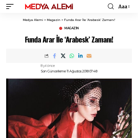
Aaa
Font
Resizer
Medya Alemi
>
Magazin
>
Funda Arar İle ‘Arabesk’ Zamanı!
MAGAZIN
Funda Arar İle ‘Arabesk’ Zamanı!
8 yıl önce
Son Güncelleme 11 Ağustos 2018 07:48