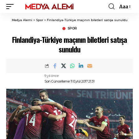
Aaa
Font
Resizer
Medya Alemi
>
Spor
>
Finlandiya-Türkiye maçının biletleri satışa sunuldu
SPOR
Finlandiya-Türkiye maçının biletleri satışa
sunuldu
9 yıl önce
Son Güncelleme 11 Eylül 2017 21:31