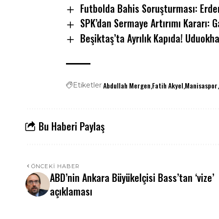
Futbolda Bahis Soruşturması: Erden
SPK’dan Sermaye Artırımı Kararı: G
Beşiktaş’ta Ayrılık Kapıda! Uduokha
Abdullah Mergen
Fatih Akyel
Manisaspor
Etiketler
Bu Haberi Paylaş
ÖNCEKI HABER
ABD’nin Ankara Büyükelçisi Bass’tan ‘vize’
açıklaması