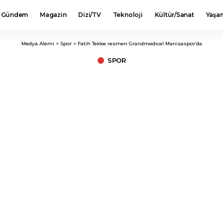
Gündem
Magazin
Dizi/TV
Teknoloji
Kültür/Sanat
Yaşa
Medya Alemi
>
Spor
>
Fatih Tekke resmen Grandmedical Manisaspor’da
SPOR