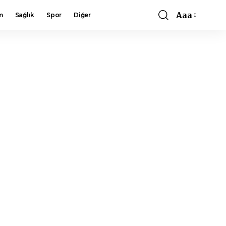
Aaa
m
Sağlık
Spor
Diğer
Font
Resizer