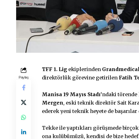
TFF 1. Lig
ekiplerinden
Grandmedical
direktörlük görevine getirilen
Fatih 
Paylaş
Manisa 19 Mayıs Stadı
‘ndaki törend
Mergen
, eski teknik direktör Sait Ka
ederek yeni teknik heyete de başarılar 
Tekke ile yaptıkları görüşmede birçok
ona kulübümüzü, kendisi de bize hedefl