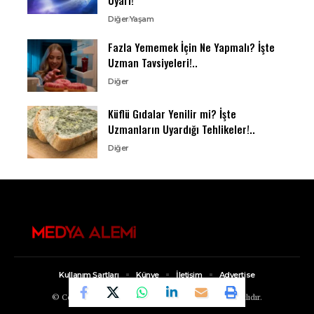
Diğer
Yaşam
Fazla Yememek İçin Ne Yapmalı? İşte
Uzman Tavsiyeleri!..
Diğer
Küflü Gıdalar Yenilir mi? İşte
Uzmanların Uyardığı Tehlikeler!..
Diğer
Kullanım Şartları
Künye
İletişim
Advertise
© Copyright 2022, Medya Alemi Tüm Hakları Saklıdır.