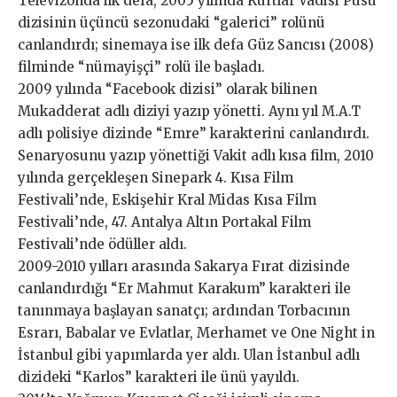
Televizonda ilk defa, 2005 yılında Kurtlar Vadisi Pusu
dizisinin üçüncü sezonudaki “galerici” rolünü
canlandırdı; sinemaya ise ilk defa Güz Sancısı (2008)
filminde “nümayişçi” rolü ile başladı.
2009 yılında “Facebook dizisi” olarak bilinen
Mukadderat adlı diziyi yazıp yönetti. Aynı yıl M.A.T
adlı polisiye dizinde “Emre” karakterini canlandırdı.
Senaryosunu yazıp yönettiği Vakit adlı kısa film, 2010
yılında gerçekleşen Sinepark 4. Kısa Film
Festivali’nde, Eskişehir Kral Midas Kısa Film
Festivali’nde, 47. Antalya Altın Portakal Film
Festivali’nde ödüller aldı.
2009-2010 yılları arasında Sakarya Fırat dizisinde
canlandırdığı “Er Mahmut Karakum” karakteri ile
tanınmaya başlayan sanatçı; ardından Torbacının
Esrarı, Babalar ve Evlatlar, Merhamet ve One Night in
İstanbul gibi yapımlarda yer aldı. Ulan İstanbul adlı
dizideki “Karlos” karakteri ile ünü yayıldı.