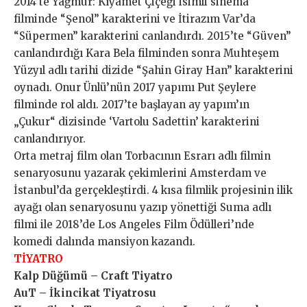
2014’te Yağmur: Kıyamet Çiçeği isimli sinema
filminde “Şenol” karakterini ve İtirazım Var’da
“Süpermen” karakterini canlandırdı. 2015’te “Güven”
canlandırdığı Kara Bela filminden sonra Muhteşem
Yüzyıl adlı tarihi dizide “Şahin Giray Han” karakterini
oynadı. Onur Ünlü’nün 2017 yapımı Put Şeylere
filminde rol aldı. 2017’te başlayan ay yapım’ın
„Çukur“ dizisinde ‘Vartolu Sadettin’ karakterini
canlandırıyor.
Orta metraj film olan Torbacının Esrarı adlı filmin
senaryosunu yazarak çekimlerini Amsterdam ve
İstanbul’da gerçekleştirdi. 4 kısa filmlik projesinin ilik
ayağı olan senaryosunu yazıp yönettiği Suma adlı
filmi ile 2018’de Los Angeles Film Ödülleri’nde
komedi dalında mansiyon kazandı.
TİYATRO
Kalp Düğümü – Craft Tiyatro
AuT – İkincikat Tiyatrosu