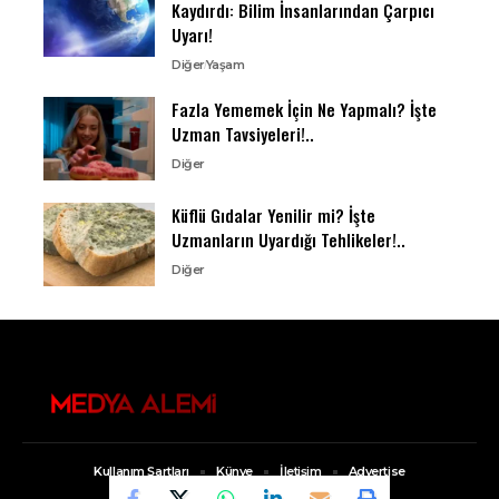
Kaydırdı: Bilim İnsanlarından Çarpıcı
Uyarı!
Diğer
Yaşam
Fazla Yememek İçin Ne Yapmalı? İşte
Uzman Tavsiyeleri!..
Diğer
Küflü Gıdalar Yenilir mi? İşte
Uzmanların Uyardığı Tehlikeler!..
Diğer
Kullanım Şartları
Künye
İletişim
Advertise