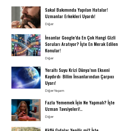
Sakal Bakımında Yapılan Hatalar!
Uzmanlar Erkekleri Uyardı!
Diğer
İnsanlar Google’da En Çok Hangi Gizli
Soruları Aratıyor? İşte En Merak Edilen
Konular!
Diğer
Yeraltı Suyu Krizi Dünya’nın Ekseni
Kaydırdı: Bilim İnsanlarından Çarpıcı
Uyarı!
Diğer
Yaşam
Fazla Yememek İçin Ne Yapmalı? İşte
Uzman Tavsiyeleri!..
Diğer
Küflü Gıdalar Yenilir mi? İşte