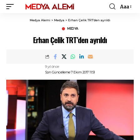
Aaa
Font
Resizer
Medya Alemi
>
Medya
>
Erhan Çelik TRT’den ayrıldı
MEDYA
Erhan Çelik TRT’den ayrıldı
9 yıl önce
Son Güncelleme 7 Ekim 2017 11:51