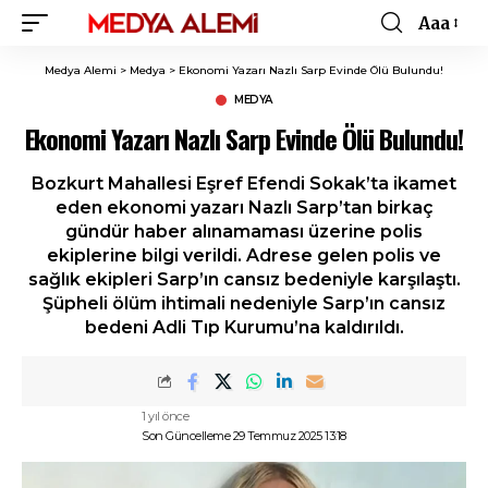
Aaa
Font
Resizer
Medya Alemi
>
Medya
>
Ekonomi Yazarı Nazlı Sarp Evinde Ölü Bulundu!
MEDYA
Ekonomi Yazarı Nazlı Sarp Evinde Ölü Bulundu!
Bozkurt Mahallesi Eşref Efendi Sokak’ta ikamet
eden ekonomi yazarı Nazlı Sarp’tan birkaç
gündür haber alınamaması üzerine polis
ekiplerine bilgi verildi. Adrese gelen polis ve
sağlık ekipleri Sarp’ın cansız bedeniyle karşılaştı.
Şüpheli ölüm ihtimali nedeniyle Sarp’ın cansız
bedeni Adli Tıp Kurumu’na kaldırıldı.
1 yıl önce
Son Güncelleme 29 Temmuz 2025 13:18