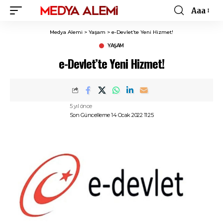
Aaa
Font
Resizer
Medya Alemi
>
Yaşam
>
e-Devlet’te Yeni Hizmet!
YAŞAM
e-Devlet’te Yeni Hizmet!
5 yıl önce
Son Güncelleme 14 Ocak 2022 11:25