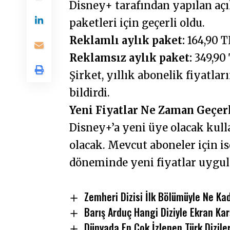
Disney+ tarafından yapılan aç
paketleri için geçerli oldu.
Reklamlı aylık paket:
164,90 T
Reklamsız aylık paket:
349,90 
Şirket, yıllık abonelik fiyatla
bildirdi.
Yeni Fiyatlar Ne Zaman Geçerl
Disney+’a yeni üye olacak kulla
olacak. Mevcut aboneler için is
döneminde yeni fiyatlar uygu
Zemheri Dizisi İlk Bölümüyle Ne Kad
Barış Arduç Hangi Diziyle Ekran Ka
Dünyada En Çok İzlenen Türk Dizileri