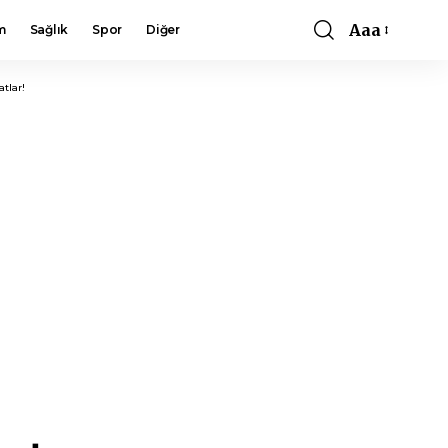
Aaa
m
Sağlık
Spor
Diğer
Font
Resizer
tlar!