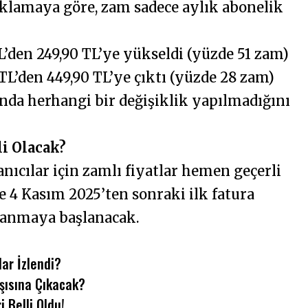
ıklamaya göre, zam sadece aylık abonelik
L’den 249,90 TL’ye yükseldi (yüzde 51 zam)
TL’den 449,90 TL’ye çıktı (yüzde 28 zam)
rında herhangi bir değişiklik yapılmadığını
i Olacak?
nıcılar için zamlı fiyatlar hemen geçerli
e 4 Kasım 2025’ten sonraki ilk fatura
lanmaya başlanacak.
ar İzlendi?
rşısına Çıkacak?
 Belli Oldu!