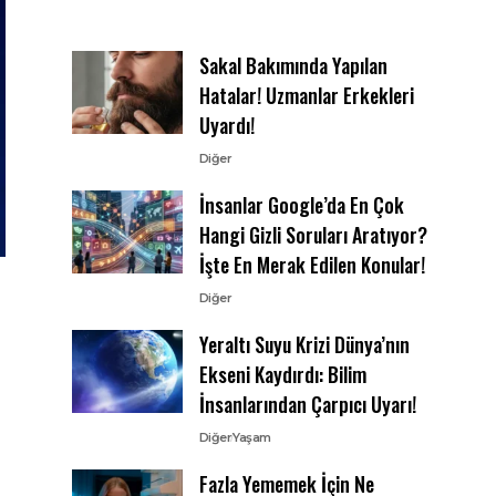
Sakal Bakımında Yapılan
Hatalar! Uzmanlar Erkekleri
Uyardı!
Diğer
İnsanlar Google’da En Çok
Hangi Gizli Soruları Aratıyor?
İşte En Merak Edilen Konular!
Diğer
Yeraltı Suyu Krizi Dünya’nın
Ekseni Kaydırdı: Bilim
İnsanlarından Çarpıcı Uyarı!
Diğer
Yaşam
Fazla Yememek İçin Ne