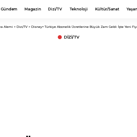
Gündem
Magazin
Dizi/TV
Teknoloji
Kültür/Sanat
Yaşa
a Alemi
>
Dizi/TV
>
Disney+ Türkiye Abonelik Ücretlerine Büyük Zam Geldi: İşte Yeni Fiya
DIZI/TV