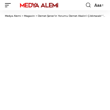
Aaa
Font
Resizer
Medya Alemi
>
Magazin
>
Demet Şener’in Yorumu Demet Akalın’ı Çıldırtacak! “Yıllarca Üzerimden Prim Yaptı, Mağdur Numarasıyla…”