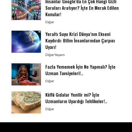
İnsanlar Google’da En Çok Hangi Gizli
Soruları Aratıyor? İşte En Merak Edilen
Konular!
Diğer
Yeraltı Suyu Krizi Dünya’nın Ekseni
Kaydırdı: Bilim İnsanlarından Çarpıcı
Uyarı!
Diğer
Yaşam
Fazla Yememek İçin Ne Yapmalı? İşte
Uzman Tavsiyeleri!..
Diğer
Küflü Gıdalar Yenilir mi? İşte
Uzmanların Uyardığı Tehlikeler!..
Diğer