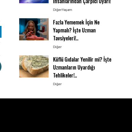
İnsanlarından Çarpıcı Uyarı!
Diğer
Yaşam
Fazla Yememek İçin Ne
Yapmalı? İşte Uzman
Tavsiyeleri!..
Diğer
Küflü Gıdalar Yenilir mi? İşte
Uzmanların Uyardığı
Tehlikeler!..
Diğer