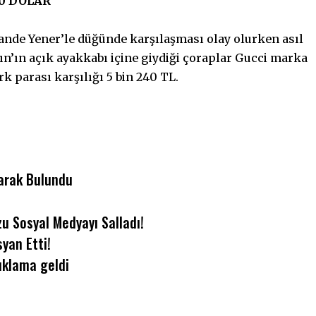
0 DOLAR
nde Yener’le düğünde karşılaşması olay olurken asıl
ın’ın açık ayakkabı içine giydiği çoraplar Gucci marka
k parası karşılığı 5 bin 240 TL.
larak Bulundu
u Sosyal Medyayı Salladı!
yan Etti!
çıklama geldi