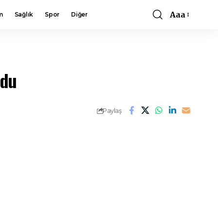
Aaa
m
Sağlık
Spor
Diğer
Font
Resizer
ldu
Paylaş