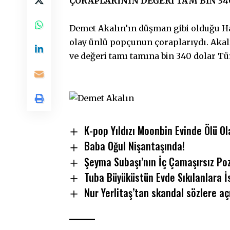
ÇORAPLARININ DEĞERİ TAM BİN 34
Demet Akalın’ın düşman gibi olduğu Ha
olay ünlü popçunun çoraplarıydı. Akal
ve değeri tamı tamına bin 340 dolar Tür
K-pop Yıldızı Moonbin Evinde Ölü O
Baba Oğul Nişantaşında!
Şeyma Subaşı’nın İç Çamaşırsız Poz
Tuba Büyüküstün Evde Sıkılanlara İs
Nur Yerlitaş’tan skandal sözlere a