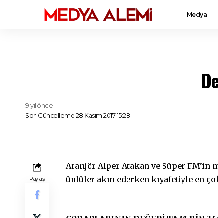
Medya
De
9 yıl önce
Son Güncelleme 28 Kasım 2017 15:28
Aranjör Alper Atakan ve Süper FM’in m
ünlüler akın ederken kıyafetiyle en ç
Paylaş