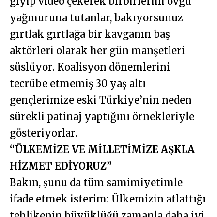
giyip video çekerek birbirlerini övgü
yağmuruna tutanlar, bakıyorsunuz
gırtlak gırtlağa bir kavganın baş
aktörleri olarak her gün manşetleri
süslüyor. Koalisyon dönemlerini
tecrübe etmemiş 30 yaş altı
gençlerimize eski Türkiye’nin neden
sürekli patinaj yaptığını örnekleriyle
gösteriyorlar.
“ÜLKEMİZE VE MİLLETİMİZE AŞKLA
HİZMET EDİYORUZ”
Bakın, şunu da tüm samimiyetimle
ifade etmek isterim: Ülkemizin atlattığı
tehlikenin büyüklüğü zamanla daha iyi