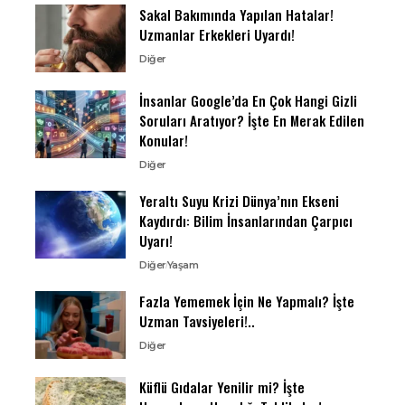
Sakal Bakımında Yapılan Hatalar!
Uzmanlar Erkekleri Uyardı!
Diğer
İnsanlar Google’da En Çok Hangi Gizli
Soruları Aratıyor? İşte En Merak Edilen
Konular!
Diğer
Yeraltı Suyu Krizi Dünya’nın Ekseni
Kaydırdı: Bilim İnsanlarından Çarpıcı
Uyarı!
Diğer
Yaşam
Fazla Yememek İçin Ne Yapmalı? İşte
Uzman Tavsiyeleri!..
Diğer
Küflü Gıdalar Yenilir mi? İşte