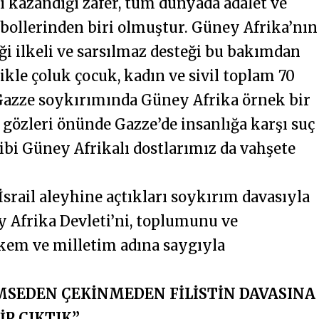
şı kazandığı zafer, tüm dünyada adalet ve
mbollerinden biri olmuştur. Güney Afrika’nın
diği ilkeli ve sarsılmaz desteği bu bakımdan
kle çoluk çocuk, kadın ve sivil toplam 70
ği Gazze soykırımında Güney Afrika örnek bir
gözleri önünde Gazze’de insanlığa karşı suç
gibi Güney Afrikalı dostlarımız da vahşete
İsrail aleyhine açtıkları soykırım davasıyla
y Afrika Devleti’ni, toplumunu ve
ülkem ve milletim adına saygıyla
İMSEDEN ÇEKİNMEDEN FİLİSTİN DAVASINA
İP ÇIKTIK”