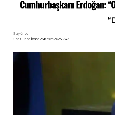
Cumhurbaşkanı Erdoğan: “G2
“
9 ay önce
Son Güncelleme 26 Kasım 2025 17:47