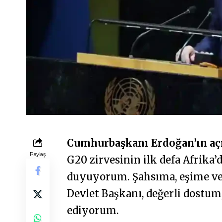
Cumhurbaşkanı Erdoğan’ın açı
Paylaş
G20 zirvesinin ilk defa Afrik
duyuyorum. Şahsıma, eşime ve 
Devlet Başkanı, değerli dostu
ediyorum.