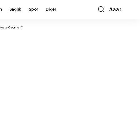
Aaa
m
Sağlık
Spor
Diğer
Font
Resizer
ekete Geçmeli”