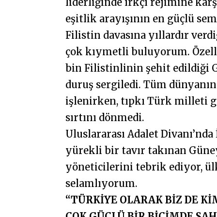
liderliğinde ırkçı rejimine kar
eşitlik arayışının en güçlü se
Filistin davasına yıllardır ver
çok kıymetli buluyorum. Özelli
bin Filistinlinin şehit edildi
duruş sergiledi. Tüm dünyanın 
işlenirken, tıpkı Türk milleti 
sırtını dönmedi.
Uluslararası Adalet Divanı’nda 
yürekli bir tavır takınan Güne
yöneticilerini tebrik ediyor, 
selamlıyorum.
“TÜRKİYE OLARAK BİZ DE K
ÇOK GÜÇLÜ BİR BİÇİMDE SAH