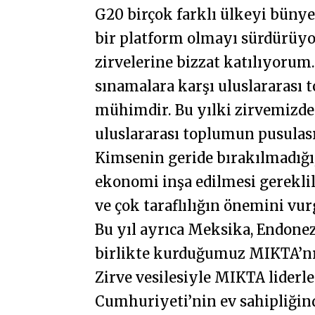
G20 birçok farklı ülkeyi bünye
bir platform olmayı sürdürüyo
zirvelerine bizzat katılıyoru
sınamalara karşı uluslararası t
mühimdir. Bu yılki zirvemizde
uluslararası toplumun pusulası
Kimsenin geride bırakılmadığı,
ekonomi inşa edilmesi gereklili
ve çok taraflılığın önemini vur
Bu yıl ayrıca Meksika, Endone
birlikte kurduğumuz MIKTA’nı
Zirve vesilesiyle MIKTA liderl
Cumhuriyeti’nin ev sahipliğind