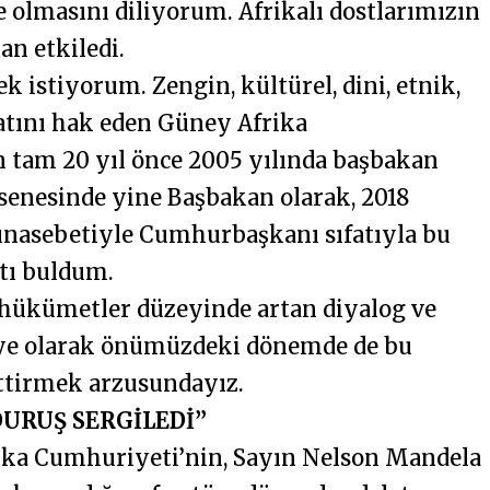
e olmasını diliyorum. Afrikalı dostlarımızın
an etkiledi.
k istiyorum. Zengin, kültürel, dini, etnik,
atını hak eden Güney Afrika
 tam 20 yıl önce 2005 yılında başbakan
 senesinde yine Başbakan olarak, 2018
ünasebetiyle Cumhurbaşkanı sıfatıyla bu
atı buldum.
 hükümetler düzeyinde artan diyalog ve
ye olarak önümüzdeki dönemde de bu
ttirmek arzusundayız.
DURUŞ SERGİLEDİ”
rika Cumhuriyeti’nin, Sayın Nelson Mandela