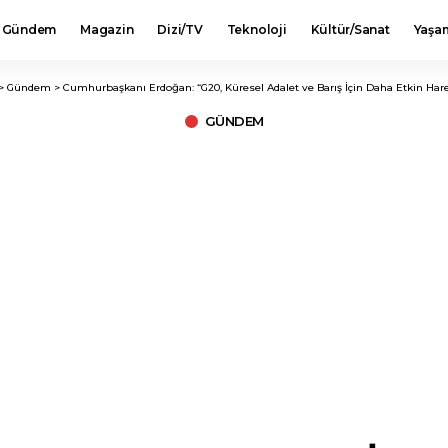
Gündem
Magazin
Dizi/TV
Teknoloji
Kültür/Sanat
Yaşa
>
Gündem
>
Cumhurbaşkanı Erdoğan: “G20, Küresel Adalet ve Barış İçin Daha Etkin Har
GÜNDEM