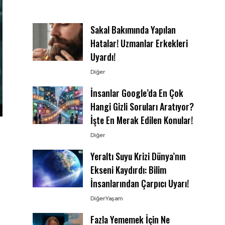
Sakal Bakımında Yapılan
Hatalar! Uzmanlar Erkekleri
Uyardı!
Diğer
İnsanlar Google’da En Çok
Hangi Gizli Soruları Aratıyor?
İşte En Merak Edilen Konular!
Diğer
Yeraltı Suyu Krizi Dünya’nın
Ekseni Kaydırdı: Bilim
İnsanlarından Çarpıcı Uyarı!
Diğer
Yaşam
Fazla Yememek İçin Ne