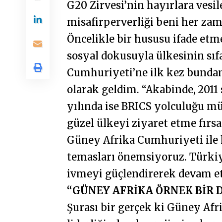
G20 Zirvesi’nin hayırlara vesil
misafirperverliği beni her zam
Öncelikle bir hususu ifade etme
sosyal dokusuyla ülkesinin sıf
Cumhuriyeti’ne ilk kez bundan
olarak geldim. “Akabinde, 2011
yılında ise BRICS yolculuğu m
güzel ülkeyi ziyaret etme fırs
Güney Afrika Cumhuriyeti ile
temasları önemsiyoruz. Türki
ivmeyi güçlendirerek devam e
“GÜNEY AFRİKA ÖRNEK BİR 
Şurası bir gerçek ki Güney Af