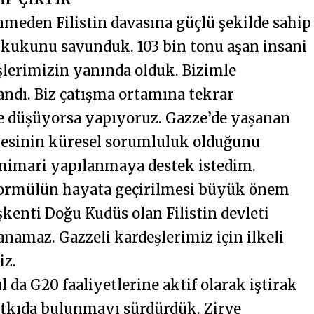
meden Filistin davasına güçlü şekilde sahip
ukukunu savunduk. 103 bin tonu aşan insani
şlerimizin yanında olduk. Bizimle
landı. Biz çatışma ortamına tekrar
e düşüyorsa yapıyoruz. Gazze’de yaşanan
lmesinin küresel sorumluluk olduğunu
mimari yapılanmaya destek istedim.
i formülün hayata geçirilmesi büyük önem
aşkenti Doğu Kudüs olan Filistin devleti
namaz. Gazzeli kardeşlerimiz için ilkeli
iz.
l da G20 faaliyetlerine aktif olarak iştirak
atkıda bulunmayı sürdürdük. Zirve