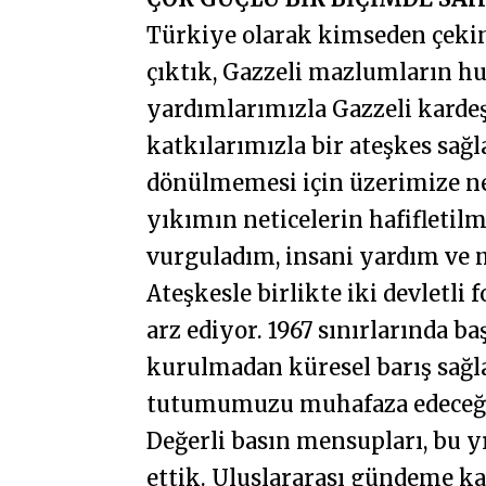
Türkiye olarak kimseden çekin
çıktık, Gazzeli mazlumların h
yardımlarımızla Gazzeli karde
katkılarımızla bir ateşkes sağ
dönülmemesi için üzerimize n
yıkımın neticelerin hafifleti
vurguladım, insani yardım ve 
Ateşkesle birlikte iki devletl
arz ediyor. 1967 sınırlarında b
kurulmadan küresel barış sağla
tutumumuzu muhafaza edeceğ
Değerli basın mensupları, bu yı
ettik. Uluslararası gündeme k