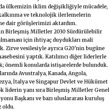
a ülkemizin iklim değişikliğiyle mücadele,
kalkınma ve teknolojik ilerlemelerin
ne dair görüşlerimizi aktardım.
in Birleşmiş Milletler 2030 Sürdürülebilir
almaması için ihtiyaç duydukları mali
k. Zirve vesilesiyle ayrıca G20’nin bugüne
sebesini yaptık. Katılımcı diğer liderlerle
ik; önemli konularda istişarelerde bulunduk.
larında Avustralya, Kanada, Angola,
lezya, İtalya ve Singapur Devlet ve Hükümet
 liderin yanı sıra Birleşmiş Milletler Genel
syonu Başkanı ve bazı uluslararası kuruluş
 oldu.