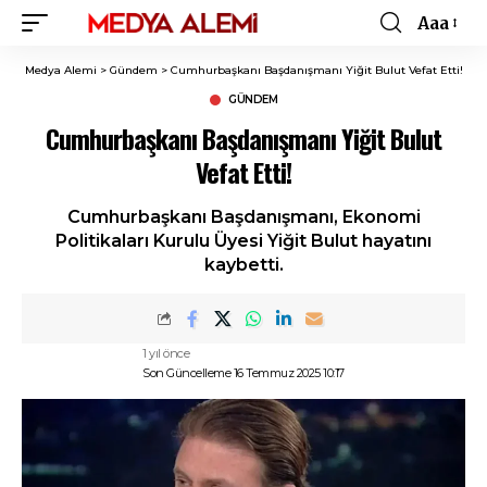
Aaa
Font
Resizer
Medya Alemi
>
Gündem
>
Cumhurbaşkanı Başdanışmanı Yiğit Bulut Vefat Etti!
GÜNDEM
Cumhurbaşkanı Başdanışmanı Yiğit Bulut
Vefat Etti!
Cumhurbaşkanı Başdanışmanı, Ekonomi
Politikaları Kurulu Üyesi Yiğit Bulut hayatını
kaybetti.
1 yıl önce
Son Güncelleme 16 Temmuz 2025 10:17