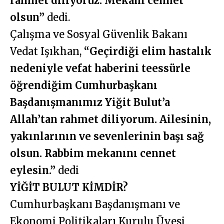
rahmet diliyoruz. Mekanı cennet
olsun”
dedi.
Çalışma ve Sosyal Güvenlik Bakanı
Vedat Işıkhan,
“Geçirdiği elim hastalık
nedeniyle vefat haberini teessürle
öğrendiğim Cumhurbaşkanı
Başdanışmanımız Yiğit Bulut’a
Allah’tan rahmet diliyorum. Ailesinin,
yakınlarının ve sevenlerinin başı sağ
olsun. Rabbim mekanını cennet
eylesin.”
dedi
YİĞİT BULUT KİMDİR?
Cumhurbaşkanı Başdanışmanı ve
Ekonomi Politikaları Kurulu Üyesi