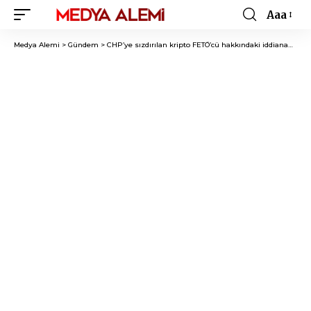
Aaa
Font
Resizer
Medya Alemi
>
Gündem
>
CHP’ye sızdırılan kripto FETÖ’cü hakkındaki iddianame kabul edildi