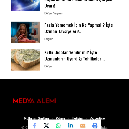
Uyarı!
Diğer
Yaşam
Fazla Yememek İçin Ne Yapmalı? İşte
Uzman Tavsiyeleri!..
Diğer
Küflü Gıdalar Yenilir mi? İşte
Uzmanların Uyardığı Tehlikeler!..
Diğer
Kullanım Şartları
Künye
İletişim
Advertise
© Copyright 2022, Medya Alemi Tüm Hakları Saklıdır.