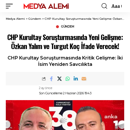
Aaa
Font
Resizer
Medya Alemi
>
Gündem
>
CHP Kurultay Soruşturmasında Yeni Gelişme: Özkan Yalım ve Turgut Koç İfade Verecek!
GÜNDEM
CHP Kurultay Soruşturmasında Yeni Gelişme:
Özkan Yalım ve Turgut Koç İfade Verecek!
CHP Kurultay Soruşturmasında Kritik Gelişme: İki
İsim Yeniden Savcılıkta
2 ay önce
Son Güncelleme 2 Haziran 2026 19:43