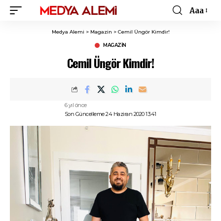
Aaa
Font
Resizer
Medya Alemi
>
Magazin
>
Cemil Üngör Kimdir!
MAGAZIN
Cemil Üngör Kimdir!
6 yıl önce
Son Güncelleme 24 Haziran 2020 13:41