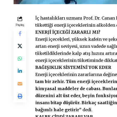
İç hastalıkları uzmanı Prof. Dr. Canan 
tükettiği enerji içeceklerinin alkolden
Paylaş
ENERJİ İÇECEĞİ ZARARLI MI?
Enerji içecekleri, yüksek kafein ve şeke
artan enerji seviyesi, uzun vadede sağl
tüketildiklerinde kalp atış hızını artı
enerji içeceklerinin tüketiminde dikka
BAĞIŞIKLIK SİSTEMİNİ YOK EDER
Enerji içeceklerinin zararlarına değin
tam bir zehir. Tüm enerji içeceklerin
kimyasal maddeler de cabası. Bunlar
düzenini alt üst eder, beyin fonksiyo
insanı bitap düşürür. Birkaç saatliği
bağımlı hale getirir”
dedi.
KALBE CİDDİ ZARARI VAR