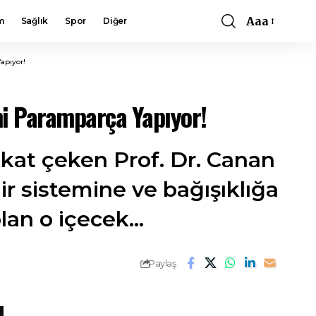
Aaa
m
Sağlık
Spor
Diğer
Font
Resizer
apıyor!
ni Paramparça Yapıyor!
kkat çeken Prof. Dr. Canan
r sistemine ve bağışıklığa
lan o içecek...
Paylaş