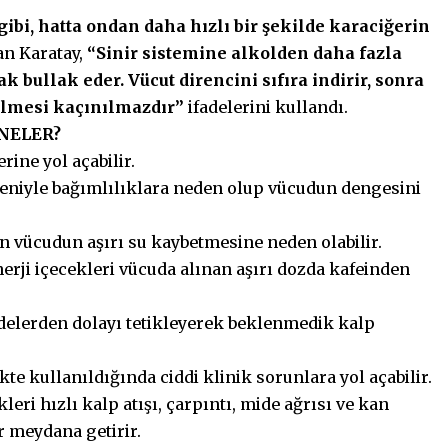
 gibi, hatta ondan daha hızlı bir şekilde karaciğerin
n Karatay,
“Sinir sistemine alkolden daha fazla
ak bullak eder. Vücut direncini sıfıra indirir, sonra
elmesi kaçınılmazdır”
ifadelerini kullandı.
 NELER?
rine yol açabilir.
deniyle bağımlılıklara neden olup vücudun dengesini
çin vücudun aşırı su kaybetmesine neden olabilir.
nerji içecekleri vücuda alınan aşırı dozda kafeinden
ddelerden dolayı tetikleyerek beklenmedik kalp
rlikte kullanıldığında ciddi klinik sorunlara yol açabilir.
kleri hızlı kalp atışı, çarpıntı, mide ağrısı ve kan
r meydana getirir.