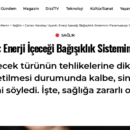
Gündem
Magazin
Dizi/TV
Teknoloji
Kültür/Sanat
Yaşa
 Alemi
>
Sağlık
>
Canan Karatay Uyardı: Enerji İçeceği Bağışıklık Sistemini Paramparça Y
SAĞLIK
 Enerji İçeceği Bağışıklık Sistemi
çecek türünün tehlikelerine di
etilmesi durumunda kalbe, sini
i söyledi. İşte, sağlığa zararlı o