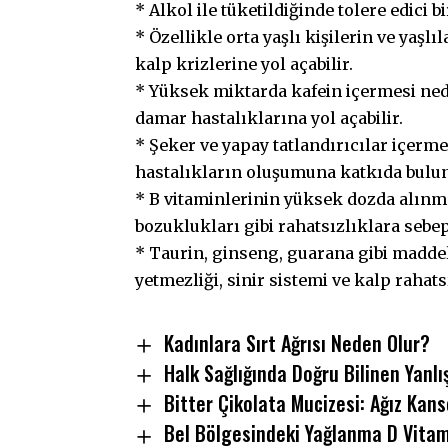
* Alkol ile tüketildiğinde tolere edici 
* Özellikle orta yaşlı kişilerin ve yaşlı
kalp krizlerine yol açabilir.
* Yüksek miktarda kafein içermesi nede
damar hastalıklarına yol açabilir.
* Şeker ve yapay tatlandırıcılar içerme
hastalıkların oluşumuna katkıda buluna
* B vitaminlerinin yüksek dozda alınma
bozuklukları gibi rahatsızlıklara sebep 
* Taurin, ginseng, guarana gibi madde
yetmezliği, sinir sistemi ve kalp rahats
Kadınlara Sırt Ağrısı Neden Olur?
Halk Sağlığında Doğru Bilinen Yanlış
Bitter Çikolata Mucizesi: Ağız Kanse
Bel Bölgesindeki Yağlanma D Vitami