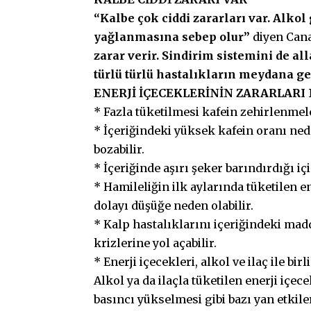
“Kalbe çok ciddi zararları var. Alkol
yağlanmasına sebep olur”
diyen Cana
zarar verir. Sindirim sistemini de all
türlü türlü hastalıkların meydana g
ENERJİ İÇECEKLERİNİN ZARARLARI
* Fazla tüketilmesi kafein zehirlenmele
* İçeriğindeki yüksek kafein oranı ne
bozabilir.
* İçeriğinde aşırı şeker barındırdığı i
* Hamileliğin ilk aylarında tüketilen e
dolayı düşüğe neden olabilir.
* Kalp hastalıklarını içeriğindeki ma
krizlerine yol açabilir.
* Enerji içecekleri, alkol ve ilaç ile bi
Alkol ya da ilaçla tüketilen enerji içece
basıncı yükselmesi gibi bazı yan etkile