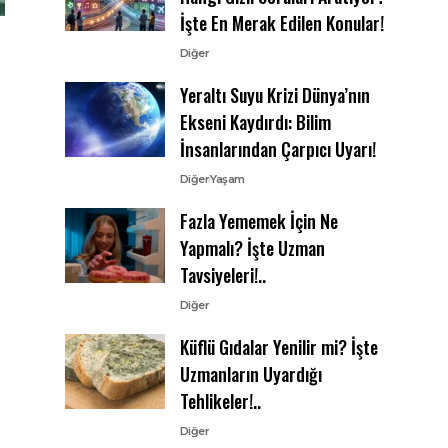
İşte En Merak Edilen Konular!
Diğer
Yeraltı Suyu Krizi Dünya’nın
Ekseni Kaydırdı: Bilim
İnsanlarından Çarpıcı Uyarı!
Diğer
Yaşam
Fazla Yememek İçin Ne
Yapmalı? İşte Uzman
Tavsiyeleri!..
Diğer
Küflü Gıdalar Yenilir mi? İşte
Uzmanların Uyardığı
Tehlikeler!..
Diğer