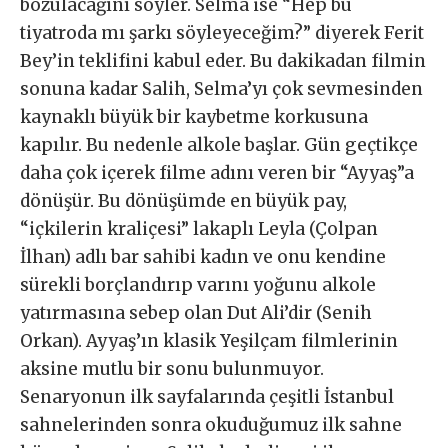
bozulacağını söyler. Selma ise “Hep bu
tiyatroda mı şarkı söyleyeceğim?” diyerek Ferit
Bey’in teklifini kabul eder. Bu dakikadan filmin
sonuna kadar Salih, Selma’yı çok sevmesinden
kaynaklı büyük bir kaybetme korkusuna
kapılır. Bu nedenle alkole başlar. Gün geçtikçe
daha çok içerek filme adını veren bir “Ayyaş”a
dönüşür. Bu dönüşümde en büyük pay,
“içkilerin kraliçesi” lakaplı Leyla (Çolpan
İlhan) adlı bar sahibi kadın ve onu kendine
sürekli borçlandırıp varını yoğunu alkole
yatırmasına sebep olan Dut Ali’dir (Senih
Orkan). Ayyaş’ın klasik Yeşilçam filmlerinin
aksine mutlu bir sonu bulunmuyor.
Senaryonun ilk sayfalarında çeşitli İstanbul
sahnelerinden sonra okuduğumuz ilk sahne