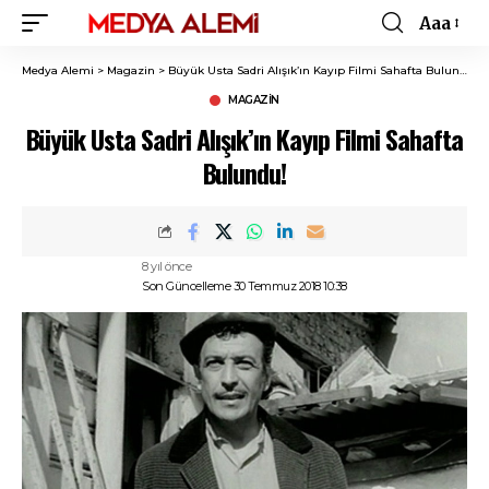
Aaa
Font
Resizer
Medya Alemi
>
Magazin
>
Büyük Usta Sadri Alışık’ın Kayıp Filmi Sahafta Bulundu!
MAGAZIN
Büyük Usta Sadri Alışık’ın Kayıp Filmi Sahafta
Bulundu!
8 yıl önce
Son Güncelleme 30 Temmuz 2018 10:38