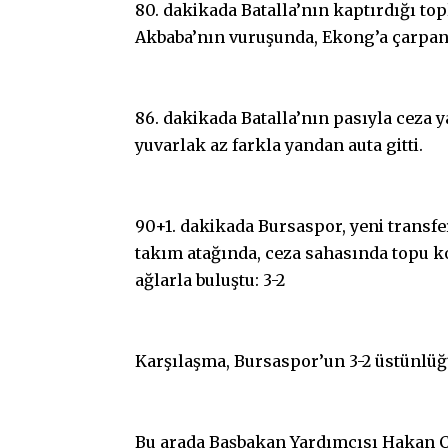
80. dakikada Batalla’nın kaptırdığı to
Akbaba’nın vuruşunda, Ekong’a çarpan
86. dakikada Batalla’nın pasıyla ceza
yuvarlak az farkla yandan auta gitti.
90+1. dakikada Bursaspor, yeni transfer
takım atağında, ceza sahasında topu k
ağlarla buluştu: 3-2
Karşılaşma, Bursaspor’un 3-2 üstünlüğ
Bu arada Başbakan Yardımcısı Hakan Ça