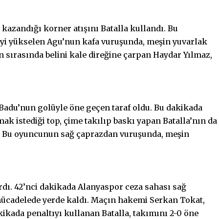
 kazandığı korner atışını Batalla kullandı. Bu
iyi yükselen Agu’nun kafa vuruşunda, meşin yuvarlak
n sırasında belini kale direğine çarpan Haydar Yılmaz,
 Badu’nun golüyle öne geçen taraf oldu. Bu dakikada
k istediği top, çime takılıp baskı yapan Batalla’nın da
. Bu oyuncunun sağ çaprazdan vuruşunda, meşin
rdı. 42’nci dakikada Alanyaspor ceza sahası sağ
 mücadelede yerde kaldı. Maçın hakemi Serkan Tokat,
kikada penaltıyı kullanan Batalla, takımını 2-0 öne