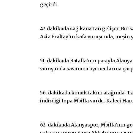
geçirdi.
47. dakikada sağ kanattan gelişen Burs
Aziz Eraltay’ın kafa vuruşunda, meşin y
51. dakikada Batalla’nın pasıyla Alan
vuruşunda savunma oyuncularına çarpan
56. dakikada konuk takım atağında, Tz
indirdiği topa Mbilla vurdu. Kaleci Har
62. dakikada Alanyaspor, Mbilla’nın gol
sahasına giren Emre Akbaba’nın pasın