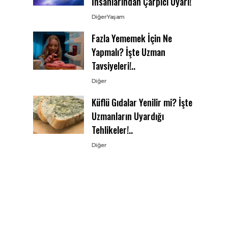
İnsanlarından Çarpıcı Uyarı!
Diğer
Yaşam
Fazla Yememek İçin Ne
Yapmalı? İşte Uzman
Tavsiyeleri!..
Diğer
Küflü Gıdalar Yenilir mi? İşte
Uzmanların Uyardığı
Tehlikeler!..
Diğer