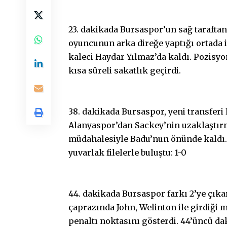
23. dakikada Bursaspor’un sağ taraftan
oyuncunun arka direğe yaptığı ortada 
kaleci Haydar Yılmaz’da kaldı. Pozisyo
kısa süreli sakatlık geçirdi.
38. dakikada Bursaspor, yeni transferi
Alanyaspor’dan Sackey’nin uzaklaştırma
müdahalesiyle Badu’nun önünde kaldı
yuvarlak filelerle buluştu: 1-0
44. dakikada Bursaspor farkı 2’ye çıka
çaprazında John, Welinton ile girdiği
penaltı noktasını gösterdi. 44’üncü da