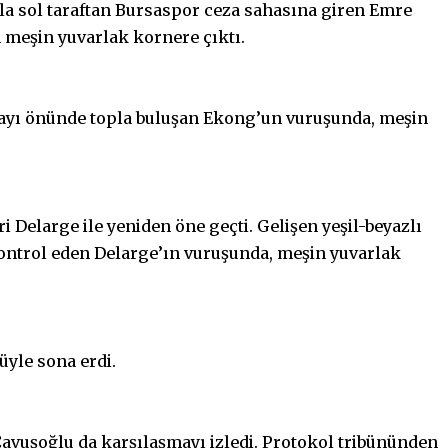
pla sol taraftan Bursaspor ceza sahasına giren Emre
 meşin yuvarlak kornere çıktı.
 yayı önünde topla buluşan Ekong’un vuruşunda, meşin
i Delarge ile yeniden öne geçti. Gelişen yeşil-beyazlı
ontrol eden Delarge’ın vuruşunda, meşin yuvarlak
üyle sona erdi.
vuşoğlu da karşılaşmayı izledi. Protokol tribününden