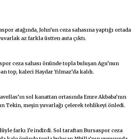
aspor atağında, John’un ceza sahasına yaptığı ortada
uvarlak az farkla üstten auta çıktı.
yaspor ceza sahası önünde topla buluşan Agu’nun
 top, kaleci Haydar Yılmaz’da kaldı.
avellas’ın sol kanattan ortasında Emre Akbaba’nın
un Tekin, meşin yuvarlağı çelerek tehlikeyi önledi.
üyle farkı 1’e indirdi. Sol taraftan Bursaspor ceza
da kale önünde topla buluşan Mbilla’nın vuruşunda,