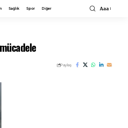
Aaa
m
Sağlık
Spor
Diğer
Font
Resizer
 mücadele
Paylaş