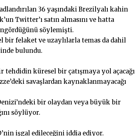
dlandırılan 36 yaşındaki Brezilyalı kahin
’un Twitter’ı satın almasını ve hatta
öngördüğünü söylemişti.
el bir felaket ve uzaylılarla temas da dahil
minde bulundu.
ir tehdidin küresel bir çatışmaya yol açacağı
zze’deki savaşlardan kaynaklanmayacağı
nizi’ndeki bir olaydan veya büyük bir
ını söylüyor.
nin işgal edileceğini iddia ediyor.