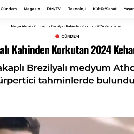
Gündem
Magazin
Dizi/TV
Teknoloji
Kültür/Sanat
Yaşa
Medya Alemi
>
Gündem
>
Brezilyalı Kahinden Korkutan 2024 Kehanetleri!
GÜNDEM
yalı Kahinden Korkutan 2024 Kehan
kaplı Brezilyalı medyum Athos
ürpertici tahminlerde bulundu