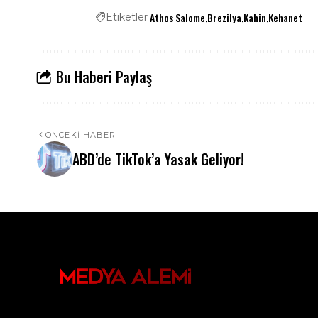
Athos Salome
Brezilya
Kahin
Kehanet
Etiketler
Bu Haberi Paylaş
ÖNCEKI HABER
ABD’de TikTok’a Yasak Geliyor!