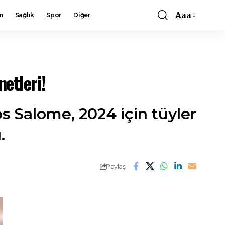
Aaa
m
Sağlık
Spor
Diğer
Font
Resizer
etleri!
 Salome, 2024 için tüyler
.
Paylaş