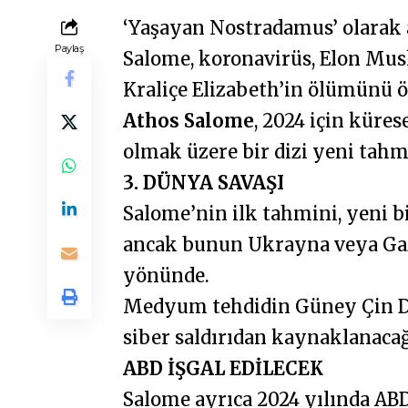
‘Yaşayan Nostradamus’ olarak a
Paylaş
Salome, koronavirüs, Elon Musk
Kraliçe Elizabeth’in ölümünü 
Athos Salome
, 2024 için küres
olmak üzere bir dizi yeni tah
3. DÜNYA SAVAŞI
Salome’nin ilk tahmini, yeni b
ancak bunun Ukrayna veya Ga
yönünde.
Medyum tehdidin Güney Çin De
siber saldırıdan kaynaklanacağ
ABD İŞGAL EDİLECEK
Salome ayrıca 2024 yılında ABD’