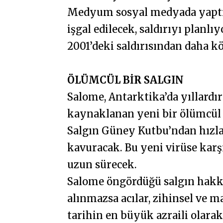
Medyum sosyal medyada yaptığ
işgal edilecek, saldırıyı planlı
2001’deki saldırısından daha köt
ÖLÜMCÜL BİR SALGIN
Salome, Antarktika’da yıllard
kaynaklanan yeni bir ölümcül 
Salgın Güney Kutbu’ndan hızla
kavuracak. Bu yeni virüse kar
uzun sürecek.
Salome öngördüğü salgın hakkı
alınmazsa acılar, zihinsel ve m
tarihin en büyük azraili olarak