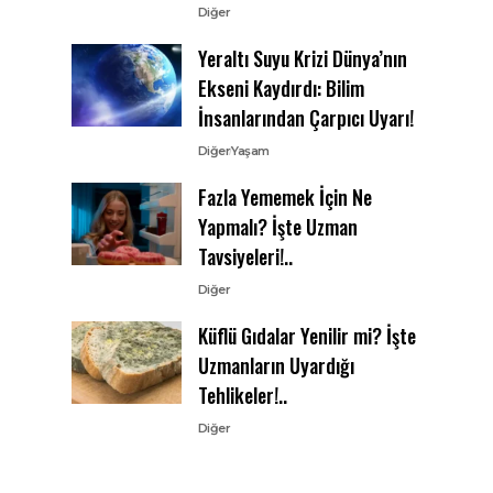
Diğer
Yeraltı Suyu Krizi Dünya’nın
Ekseni Kaydırdı: Bilim
İnsanlarından Çarpıcı Uyarı!
Diğer
Yaşam
Fazla Yememek İçin Ne
Yapmalı? İşte Uzman
Tavsiyeleri!..
Diğer
Küflü Gıdalar Yenilir mi? İşte
Uzmanların Uyardığı
Tehlikeler!..
Diğer